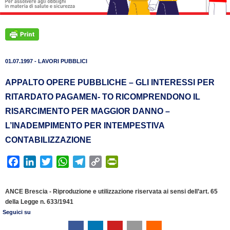
01.07.1997 - LAVORI PUBBLICI
APPALTO OPERE PUBBLICHE – GLI INTERESSI PER
RITARDATO PAGAMEN- TO RICOMPRENDONO IL
RISARCIMENTO PER MAGGIOR DANNO –
L’INADEMPIMENTO PER INTEMPESTIVA
CONTABILIZZAZIONE
F
L
T
W
T
C
P
a
i
w
h
e
o
r
c
n
i
a
l
p
i
ANCE Brescia - Riproduzione e utilizzazione riservata ai sensi dell’art. 65
e
k
t
t
e
y
n
della Legge n. 633/1941
b
e
t
s
g
L
t
Seguici su
o
d
e
A
r
i
F