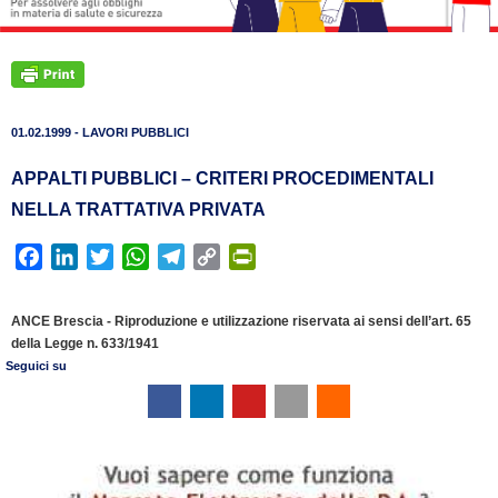
01.02.1999 - LAVORI PUBBLICI
APPALTI PUBBLICI – CRITERI PROCEDIMENTALI
NELLA TRATTATIVA PRIVATA
F
L
T
W
T
C
P
a
i
w
h
e
o
r
c
n
i
a
l
p
i
ANCE Brescia - Riproduzione e utilizzazione riservata ai sensi dell’art. 65
e
k
t
t
e
y
n
della Legge n. 633/1941
b
e
t
s
g
L
t
Seguici su
o
d
e
A
r
i
F
o
I
r
p
a
n
r
k
n
p
m
k
i
e
n