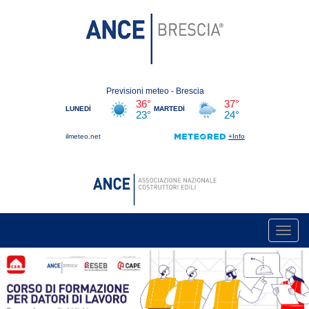
Toggl
navig