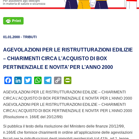
01.01.2000 - TRIBUTI
AGEVOLAZIONI PER LE RISTRUTTURAZIONI EDILIZIE
– CHIARIMENTI CIRCA L’ACQUISTO DI BOX
PERTINENZIALE E NOVITA’ PER L’ANNO 2000
F
L
T
W
T
C
P
a
i
w
h
e
o
r
AGEVOLAZIONI PER LE RISTRUTTURAZIONI EDILIZIE – CHIARIMENTI
c
n
i
a
l
p
i
CIRCA L’ACQUISTO DI BOX PERTINENZIALE E NOVITA’ PER L’ANNO 2000
e
k
t
t
e
y
n
AGEVOLAZIONI PER LE RISTRUTTURAZIONI EDILIZIE – CHIARIMENTI
b
e
t
s
g
L
t
CIRCA L’ACQUISTO DI BOX PERTINENZIALE E NOVITA’ PER L’ANNO 2000
(Risoluzione n. 166/E del 20/12/99)
o
d
e
A
r
i
F
o
I
r
p
a
n
r
Si pubblica il testo della risoluzione del Ministero delle finanze 20/12/99,
k
n
p
m
k
i
n.166/E che fornisce chiarimenti in ordine all’applicazione delle agevolazioni
fiscali per le ristrutturazioni degli immobili residenziali (cd 41%, art.1, legge