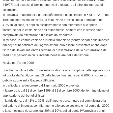
e
449/97) agli acquisti di box pertinenziali effettuati, tra l’altro, da imprese di
n
costruzione.
d
In sostanza, rifacendosi a quanto già previsto nelle circolari n.57/E e 121/E del
l
1998 del medesimo Ministero, la risoluzione precisa che la detrazione del
y
41%, in tal caso, si applica esclusivamente con riferimento alle spese
sostenute per la costruzione dell’autorimessa, sempre che le stesse siano
comprovate da attestazione rilasciata dal venditore.
In tal caso, la comunicazione all’ufficio finanziario (centro servizi delle imposte
dirette) per beneficiare dell’agevolazione può essere presentata anche dopo
l’inizio dei lavori, ma entro il termine di presentazione della dichiarazione dei
redditi del periodo in cui si intende beneficiare della detrazione.
Novita per l’anno 2000
Si richiama infine l’attenzione sulle modifiche alla disciplina delle agevolazioni
introdotte dall’art.6, comma 13 della legge finanziaria per il 2000, in corso di
pubblicazione sulla Gazzetta Ufficiale.
In particolare, a decorrere dal 1 gennaio 2000 è prevista:
– la proroga, dal 31 dicembre 1999 al 31 dicembre 2000, del termine ultimo di
applicazione dei benefici fiscali;
– la riduzione, dal 41% al 36%, dell’importo percentuale cui commisurare la
detrazione di imposta, con riferimento alle spese sostenute nel corso del 2000
e la contestuale riduzione, dal 20% al 10%, dell’aliquota IVA prevista per gli