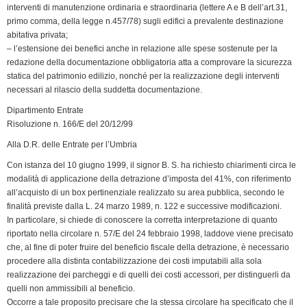
interventi di manutenzione ordinaria e straordinaria (lettere A e B dell’art.31,
primo comma, della legge n.457/78) sugli edifici a prevalente destinazione
abitativa privata;
– l’estensione dei benefici anche in relazione alle spese sostenute per la
redazione della documentazione obbligatoria atta a comprovare la sicurezza
statica del patrimonio edilizio, nonché per la realizzazione degli interventi
necessari al rilascio della suddetta documentazione.
Dipartimento Entrate
Risoluzione n. 166/E del 20/12/99
Alla D.R. delle Entrate per l’Umbria
Con istanza del 10 giugno 1999, il signor B. S. ha richiesto chiarimenti circa le
modalità di applicazione della detrazione d’imposta del 41%, con riferimento
all’acquisto di un box pertinenziale realizzato su area pubblica, secondo le
finalità previste dalla L. 24 marzo 1989, n. 122 e successive modificazioni.
In particolare, si chiede di conoscere la corretta interpretazione di quanto
riportato nella circolare n. 57/E del 24 febbraio 1998, laddove viene precisato
che, al fine di poter fruire del beneficio fiscale della detrazione, è necessario
procedere alla distinta contabilizzazione dei costi imputabili alla sola
realizzazione dei parcheggi e di quelli dei costi accessori, per distinguerli da
quelli non ammissibili al beneficio.
Occorre a tale proposito precisare che la stessa circolare ha specificato che il