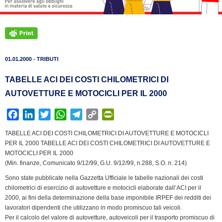
01.01.2000 - TRIBUTI
TABELLE ACI DEI COSTI CHILOMETRICI DI
AUTOVETTURE E MOTOCICLI PER IL 2000
F
L
T
W
T
C
P
a
i
w
h
e
o
r
TABELLE ACI DEI COSTI CHILOMETRICI DI AUTOVETTURE E MOTOCICLI
c
n
i
a
l
p
i
PER IL 2000 TABELLE ACI DEI COSTI CHILOMETRICI DI AUTOVETTURE E
e
k
t
t
e
y
n
MOTOCICLI PER IL 2000
b
e
t
s
g
L
t
(Min. finanze, Comunicato 9/12/99, G.U. 9/12/99, n.288, S.O. n. 214)
o
d
e
A
r
i
F
Sono state pubblicate nella Gazzetta Ufficiale le tabelle nazionali dei costi
o
I
r
p
a
n
r
chilometrici di esercizio di autovetture e motocicli elaborate dall’ACI per il
k
n
p
m
k
i
2000, ai fini della determinazione della base imponibile IRPEF dei redditi dei
lavoratori dipendenti che utilizzano in modo promiscuo tali veicoli.
e
Per il calcolo del valore di autovetture, autoveicoli per il trasporto promiscuo di
n