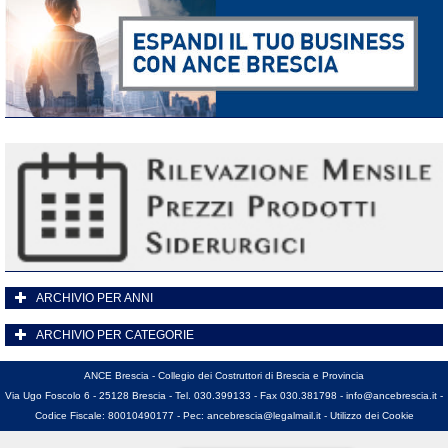
ARCHIVIO PER ANNI
ARCHIVIO PER CATEGORIE
ANCE Brescia - Collegio dei Costruttori di Brescia e Provincia
Via Ugo Foscolo 6 - 25128 Brescia - Tel. 030.399133 - Fax 030.381798 -
info@ancebrescia.it
-
Codice Fiscale: 80010490177 - Pec:
ancebrescia@legalmail.it
-
Utilizzo dei Cookie