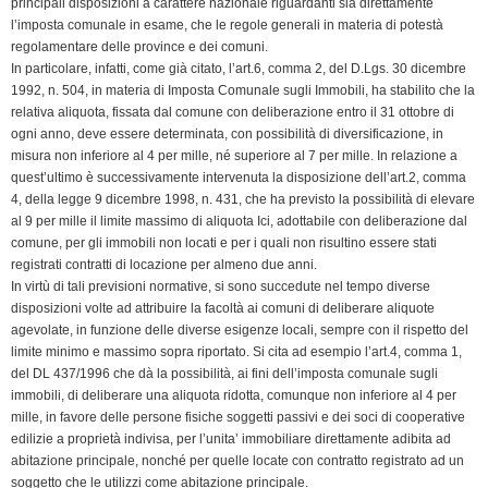
principali disposizioni a carattere nazionale riguardanti sia direttamente
l
l’imposta comunale in esame, che le regole generali in materia di potestà
y
regolamentare delle province e dei comuni.
In particolare, infatti, come già citato, l’art.6, comma 2, del D.Lgs. 30 dicembre
1992, n. 504, in materia di Imposta Comunale sugli Immobili, ha stabilito che la
relativa aliquota, fissata dal comune con deliberazione entro il 31 ottobre di
ogni anno, deve essere determinata, con possibilità di diversificazione, in
misura non inferiore al 4 per mille, né superiore al 7 per mille. In relazione a
quest’ultimo è successivamente intervenuta la disposizione dell’art.2, comma
4, della legge 9 dicembre 1998, n. 431, che ha previsto la possibilità di elevare
al 9 per mille il limite massimo di aliquota Ici, adottabile con deliberazione dal
comune, per gli immobili non locati e per i quali non risultino essere stati
registrati contratti di locazione per almeno due anni.
In virtù di tali previsioni normative, si sono succedute nel tempo diverse
disposizioni volte ad attribuire la facoltà ai comuni di deliberare aliquote
agevolate, in funzione delle diverse esigenze locali, sempre con il rispetto del
limite minimo e massimo sopra riportato. Si cita ad esempio l’art.4, comma 1,
del DL 437/1996 che dà la possibilità, ai fini dell’imposta comunale sugli
immobili, di deliberare una aliquota ridotta, comunque non inferiore al 4 per
mille, in favore delle persone fisiche soggetti passivi e dei soci di cooperative
edilizie a proprietà indivisa, per l’unita’ immobiliare direttamente adibita ad
abitazione principale, nonché per quelle locate con contratto registrato ad un
soggetto che le utilizzi come abitazione principale.