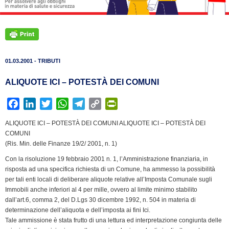
01.03.2001 - TRIBUTI
ALIQUOTE ICI – POTESTÀ DEI COMUNI
F
L
T
W
T
C
P
a
i
w
h
e
o
r
ALIQUOTE ICI – POTESTÀ DEI COMUNI ALIQUOTE ICI – POTESTÀ DEI
c
n
i
a
l
p
i
COMUNI
e
k
t
t
e
y
n
(Ris. Min. delle Finanze 19/2/ 2001, n. 1)
b
e
t
s
g
L
t
Con la risoluzione 19 febbraio 2001 n. 1, l’Amministrazione finanziaria, in
o
d
e
A
r
i
F
risposta ad una specifica richiesta di un Comune, ha ammesso la possibilità
o
I
r
p
a
n
r
per tali enti locali di deliberare aliquote relative all’Imposta Comunale sugli
k
n
p
m
k
i
Immobili anche inferiori al 4 per mille, ovvero al limite minimo stabilito
dall’art.6, comma 2, del D.Lgs 30 dicembre 1992, n. 504 in materia di
e
determinazione dell’aliquota e dell’imposta ai fini Ici.
n
Tale ammissione è stata frutto di una lettura ed interpretazione congiunta delle
d