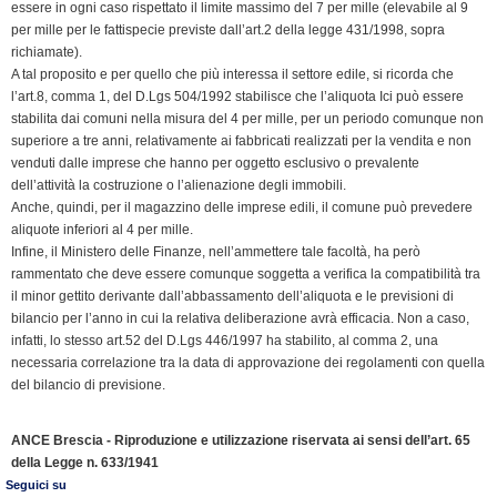
essere in ogni caso rispettato il limite massimo del 7 per mille (elevabile al 9
per mille per le fattispecie previste dall’art.2 della legge 431/1998, sopra
richiamate).
A tal proposito e per quello che più interessa il settore edile, si ricorda che
l’art.8, comma 1, del D.Lgs 504/1992 stabilisce che l’aliquota Ici può essere
stabilita dai comuni nella misura del 4 per mille, per un periodo comunque non
superiore a tre anni, relativamente ai fabbricati realizzati per la vendita e non
venduti dalle imprese che hanno per oggetto esclusivo o prevalente
dell’attività la costruzione o l’alienazione degli immobili.
Anche, quindi, per il magazzino delle imprese edili, il comune può prevedere
aliquote inferiori al 4 per mille.
Infine, il Ministero delle Finanze, nell’ammettere tale facoltà, ha però
rammentato che deve essere comunque soggetta a verifica la compatibilità tra
il minor gettito derivante dall’abbassamento dell’aliquota e le previsioni di
bilancio per l’anno in cui la relativa deliberazione avrà efficacia. Non a caso,
infatti, lo stesso art.52 del D.Lgs 446/1997 ha stabilito, al comma 2, una
necessaria correlazione tra la data di approvazione dei regolamenti con quella
del bilancio di previsione.
ANCE Brescia - Riproduzione e utilizzazione riservata ai sensi dell’art. 65
della Legge n. 633/1941
Seguici su