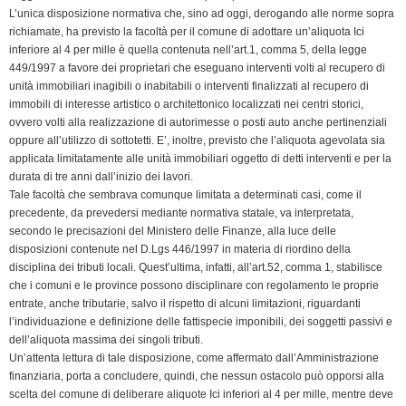
L’unica disposizione normativa che, sino ad oggi, derogando alle norme sopra
richiamate, ha previsto la facoltà per il comune di adottare un’aliquota Ici
inferiore al 4 per mille è quella contenuta nell’art.1, comma 5, della legge
449/1997 a favore dei proprietari che eseguano interventi volti al recupero di
unità immobiliari inagibili o inabitabili o interventi finalizzati al recupero di
immobili di interesse artistico o architettonico localizzati nei centri storici,
ovvero volti alla realizzazione di autorimesse o posti auto anche pertinenziali
oppure all’utilizzo di sottotetti. E’, inoltre, previsto che l’aliquota agevolata sia
applicata limitatamente alle unità immobiliari oggetto di detti interventi e per la
durata di tre anni dall’inizio dei lavori.
Tale facoltà che sembrava comunque limitata a determinati casi, come il
precedente, da prevedersi mediante normativa statale, va interpretata,
secondo le precisazioni del Ministero delle Finanze, alla luce delle
disposizioni contenute nel D.Lgs 446/1997 in materia di riordino della
disciplina dei tributi locali. Quest’ultima, infatti, all’art.52, comma 1, stabilisce
che i comuni e le province possono disciplinare con regolamento le proprie
entrate, anche tributarie, salvo il rispetto di alcuni limitazioni, riguardanti
l’individuazione e definizione delle fattispecie imponibili, dei soggetti passivi e
dell’aliquota massima dei singoli tributi.
Un’attenta lettura di tale disposizione, come affermato dall’Amministrazione
finanziaria, porta a concludere, quindi, che nessun ostacolo può opporsi alla
scelta del comune di deliberare aliquote Ici inferiori al 4 per mille, mentre deve