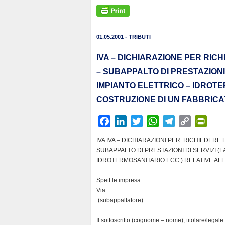
01.05.2001 - TRIBUTI
IVA – DICHIARAZIONE PER RIC
– SUBAPPALTO DI PRESTAZIONI D
IMPIANTO ELETTRICO – IDROT
COSTRUZIONE DI UN FABBRICA
F
L
T
W
T
C
P
a
i
w
h
e
o
r
IVA IVA – DICHIARAZIONI PER RICHIEDERE 
c
n
i
a
l
p
i
SUBAPPALTO DI PRESTAZIONI DI SERVIZI (L
e
k
t
t
e
y
n
IDROTERMOSANITARIO ECC.) RELATIVE AL
b
e
t
s
g
L
t
Spett.le impresa …………………………………
o
d
e
A
r
i
F
Via ………………………………………….
o
I
r
p
a
n
r
(subappaltatore)
k
n
p
m
k
i
e
Il sottoscritto (cognome – nome), titolare/legale