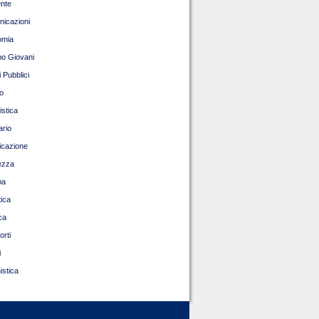
nte
icazioni
omia
o Giovani
 Pubblici
o
istica
ario
ficazione
ezza
pa
tica
ca
orti
i
istica