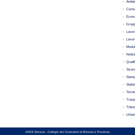
-
Ambie
-
Comun
-
Econ
-
Grupp
-
Lavori
-
Lavor
-
Modul
-
Notizi
-
Quali
-
Sicur
-
Stam
-
Statis
-
Tecni
-
Trasp
-
Tribut
-
Urban
ANCE Brescia - Collegio dei Costruttori di Brescia e Provincia