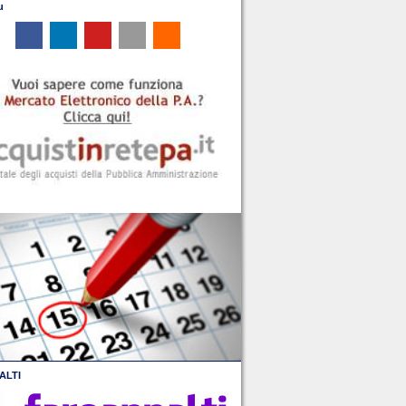
u
ALTI