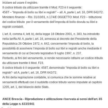
iniziare ad usare il registro.
d
Il codice tributo da utilizzare tramite il Mod. F23 è il seguente:
l
458T – “Imposta di bollo su libri e registri” – all. A, parte I, art. 16, DPR 642/72.
y
Ministero finanze – Ris. 31/10/01, n.174/E OGGETTO: Mod. F23 – Istituzione
del codice tributo per il versamento dell’imposta di bollo dovuta su libri e
registri contabili.
L’art. 8, comma 4, lett. b), della legge 18 Ottobre 2001, n. 383, ha introdotto
nella tariffa All. A, parte I, art. 16, annessa al decreto del Presidente della
Repubblica 26 Ottobre 1972, n. 642, concernente l’imposta di bollo, la
possibilità di assolvere l’imposta di bollo sui libri e registri anche mediante il
versamento di cui al Decreto legislativo 9 luglio 1997, n. 237.
Pertanto, ai fini del versamento, si rende necessario istituire un codice-tributo
da utilizzare tramite il Mod. F23.
Il codice tributo è il seguente: 458T, denominato “Imposta di bollo su libri e
registri”- all A, parte I, art. 16, DPR 642/72.
Ai fini della regolazione contabile, si comunica che le somme relative ai
versamenti effettuati con il suddetto codice tributo vanno imputate al capitolo
1205, art. 1, del bilancio dello Stato.
ANCE Brescia - Riproduzione e utilizzazione riservata ai sensi dell’art. 65
della Legge n. 633/1941