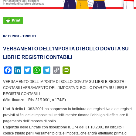
07.12.2001 - TRIBUTI
VERSAMENTO DELL’IMPOSTA DI BOLLO DOVUTA SU
LIBRI E REGISTRI CONTABILI
F
L
T
W
T
C
P
a
i
w
h
e
o
r
VERSAMENTO DELL’IMPOSTA DI BOLLO DOVUTA SU LIBRI E REGISTRI
c
n
i
a
l
p
i
CONTABILI VERSAMENTO DELL’IMPOSTA DI BOLLO DOVUTA SU LIBRI E
e
k
t
t
e
y
n
REGISTRI CONTABILI
b
e
t
s
g
L
t
(Min. finanze – Ris. 31/10/01, n.174/E)
o
d
e
A
r
i
F
L’art. 8 della L. 383/2001 ha soppresso la bollatura dei registri Iva e dei registri
o
I
r
p
a
n
r
previsti ai fini delle imposte sui redditi mentre rimane l’obbligo di effettuare il
k
n
p
m
k
i
pagamento dell’imposta di bollo.
L’agenzia delle Entrate con risoluzione n. 174 del 31.10.2001 ha istituito il
e
codice tributo per il versamento ditale imposta, che andrà effettuato prima di
n