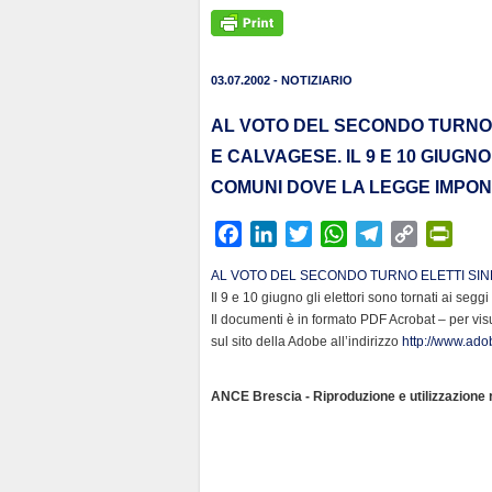
03.07.2002 - NOTIZIARIO
AL VOTO DEL SECONDO TURNO 
E CALVAGESE. IL 9 E 10 GIUGNO
COMUNI DOVE LA LEGGE IMPON
F
L
T
W
T
C
P
a
i
w
h
e
o
r
AL VOTO DEL SECONDO TURNO ELETTI SIN
c
n
i
a
l
p
i
Il 9 e 10 giugno gli elettori sono tornati ai seg
e
k
t
t
e
y
n
Il documenti è in formato PDF Acrobat – per vis
b
e
t
s
g
L
t
sul sito della Adobe all’indirizzo
http://www.adob
o
d
e
A
r
i
F
o
I
r
p
a
n
r
ANCE Brescia - Riproduzione e utilizzazione ri
k
n
p
m
k
i
e
n