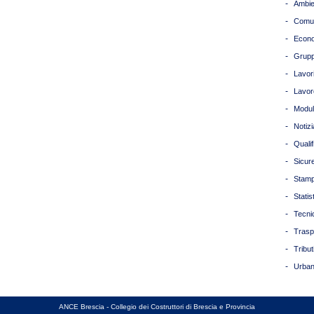
-
Ambie
-
Comun
-
Econ
-
Grupp
-
Lavori
-
Lavor
-
Modul
-
Notizi
-
Quali
-
Sicur
-
Stam
-
Statis
-
Tecni
-
Trasp
-
Tribut
-
Urban
ANCE Brescia - Collegio dei Costruttori di Brescia e Provincia