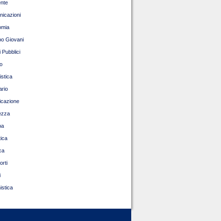
nte
icazioni
omia
o Giovani
 Pubblici
o
istica
ario
ficazione
ezza
pa
tica
ca
orti
i
istica