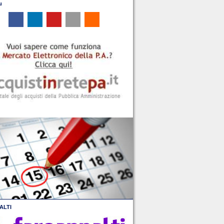
u
ALTI