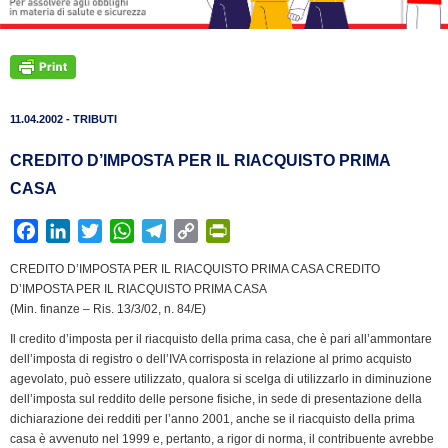
11.04.2002 - TRIBUTI
CREDITO D’IMPOSTA PER IL RIACQUISTO PRIMA
CASA
F
L
T
W
T
C
P
a
i
w
h
e
o
r
CREDITO D’IMPOSTA PER IL RIACQUISTO PRIMA CASA CREDITO
c
n
i
a
l
p
i
D’IMPOSTA PER IL RIACQUISTO PRIMA CASA
e
k
t
t
e
y
n
(Min. finanze – Ris. 13/3/02, n. 84/E)
b
e
t
s
g
L
t
Il credito d’imposta per il riacquisto della prima casa, che è pari all’ammontare
o
d
e
A
r
i
F
dell’imposta di registro o dell’IVA corrisposta in relazione al primo acquisto
o
I
r
p
a
n
r
agevolato, può essere utilizzato, qualora si scelga di utilizzarlo in diminuzione
k
n
p
m
k
i
dell’imposta sul reddito delle persone fisiche, in sede di presentazione della
dichiarazione dei redditi per l’anno 2001, anche se il riacquisto della prima
e
casa è avvenuto nel 1999 e, pertanto, a rigor di norma, il contribuente avrebbe
n