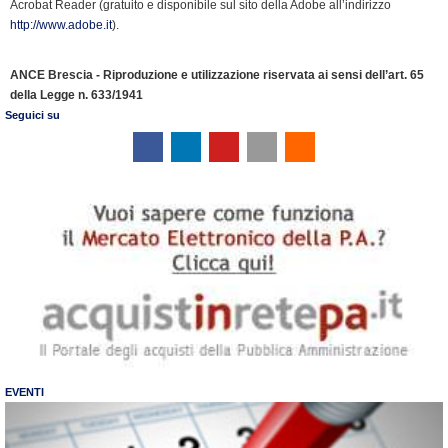
Acrobat Reader (gratuito e disponibile sul sito della Adobe all’indirizzo
o
I
r
p
a
n
r
http://www.adobe.it
).
k
n
p
m
k
i
e
ANCE Brescia - Riproduzione e utilizzazione riservata ai sensi dell’art. 65
n
della Legge n. 633/1941
d
Seguici su
l
y
EVENTI