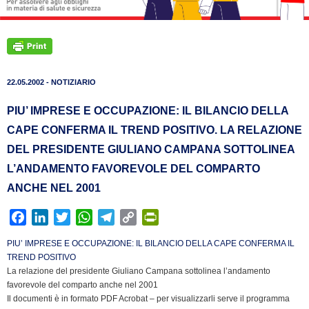
22.05.2002 - NOTIZIARIO
PIU’ IMPRESE E OCCUPAZIONE: IL BILANCIO DELLA
CAPE CONFERMA IL TREND POSITIVO. LA RELAZIONE
DEL PRESIDENTE GIULIANO CAMPANA SOTTOLINEA
L’ANDAMENTO FAVOREVOLE DEL COMPARTO
ANCHE NEL 2001
F
L
T
W
T
C
P
a
i
w
h
e
o
r
PIU’ IMPRESE E OCCUPAZIONE: IL BILANCIO DELLA CAPE CONFERMA IL
c
n
i
a
l
p
i
TREND POSITIVO
e
k
t
t
e
y
n
La relazione del presidente Giuliano Campana sottolinea l’andamento
b
e
t
s
g
L
t
favorevole del comparto anche nel 2001
Il documenti è in formato PDF Acrobat – per visualizzarli serve il programma
o
d
e
A
r
i
F