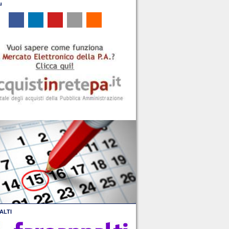
u
ALTI