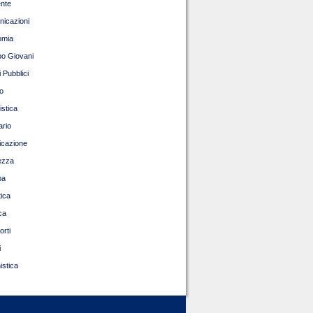
nte
icazioni
omia
o Giovani
 Pubblici
o
istica
ario
ficazione
ezza
pa
tica
ca
orti
i
istica