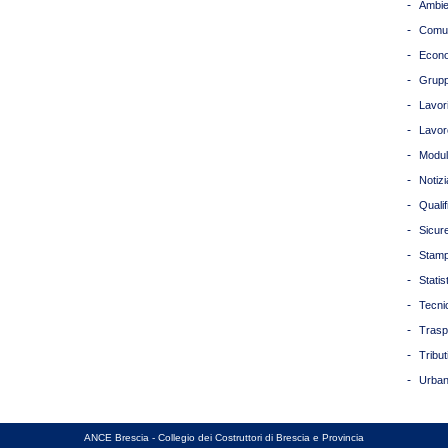
-
Ambie
-
Comun
-
Econ
-
Grupp
-
Lavori
-
Lavor
-
Modul
-
Notizi
-
Quali
-
Sicur
-
Stam
-
Statis
-
Tecni
-
Trasp
-
Tribut
-
Urban
ANCE Brescia - Collegio dei Costruttori di Brescia e Provincia