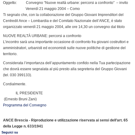
e
Oggetto: Convegno “Nuove realtà urbane: percorsi a confronto” – invito
n
Venerdì 21 maggio 2004 – Como
Ti segnalo che, con la collaborazione del Gruppo Giovani Imprenditori del
d
Centredil Ance – Lombardia e del Comitato Nazionale dell’ANCE, è stato
l
organizzato venerdì 21 maggio 2004, alle ore 14,30 un convegno dal titolo
y
NUOVE REALTÀ URBANE: percorsi a confronto
L’incontro sarà una importante occasione di confronto fra giovani costruttori e
amministratori, urbanisti ed economisti sulle nuove politiche di gestione del
territorio.
Considerata l’importanza dell’appuntamento confido nella Tua partecipazione
che dovrà essere segnalata al più presto alla segreteria del Gruppo Giovani
(tel. 030 399133).
Cordialmente.
IL PRESIDENTE
(Ernesto Bruni Zani)
Programma del Convegno
ANCE Brescia - Riproduzione e utilizzazione riservata ai sensi dell’art. 65
della Legge n. 633/1941
Seguici su