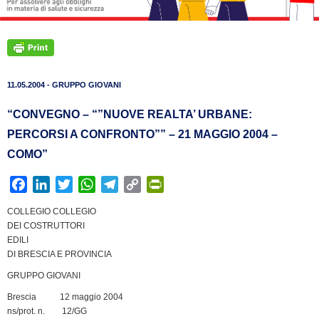
11.05.2004 - GRUPPO GIOVANI
“CONVEGNO – “”NUOVE REALTA’ URBANE:
PERCORSI A CONFRONTO”” – 21 MAGGIO 2004 –
COMO”
F
L
T
W
T
C
P
a
i
w
h
e
o
r
COLLEGIO COLLEGIO
c
n
i
a
l
p
i
DEI COSTRUTTORI
e
k
t
t
e
y
n
EDILI
b
e
t
s
g
L
t
DI BRESCIA E PROVINCIA
o
d
e
A
r
i
F
GRUPPO GIOVANI
o
I
r
p
a
n
r
Brescia 12 maggio 2004
k
n
p
m
k
i
ns/prot. n. 12/GG