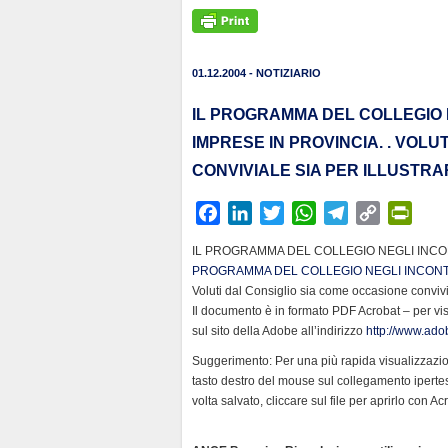
01.12.2004 - NOTIZIARIO
IL PROGRAMMA DEL COLLEGIO 
IMPRESE IN PROVINCIA. . VOL
CONVIVIALE SIA PER ILLUSTRA
F
L
T
W
T
C
P
a
i
w
h
e
o
r
IL PROGRAMMA DEL COLLEGIO NEGLI INCO
c
n
i
a
l
p
i
PROGRAMMA DEL COLLEGIO NEGLI INCONTR
e
k
t
t
e
y
n
Voluti dal Consiglio sia come occasione convivial
b
e
t
s
g
L
t
Il documento è in formato PDF Acrobat – per vi
sul sito della Adobe all’indirizzo
o
d
e
A
r
http://www.adob
i
F
o
I
r
p
a
n
r
Suggerimento: Per una più rapida visualizzazion
k
n
p
m
k
i
tasto destro del mouse sul collegamento iperte
volta salvato, cliccare sul file per aprirlo con A
e
n