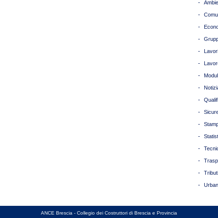
-
Ambie
-
Comun
-
Econ
-
Grupp
-
Lavori
-
Lavor
-
Modul
-
Notizi
-
Quali
-
Sicur
-
Stam
-
Statis
-
Tecni
-
Trasp
-
Tribut
-
Urban
ANCE Brescia - Collegio dei Costruttori di Brescia e Provincia