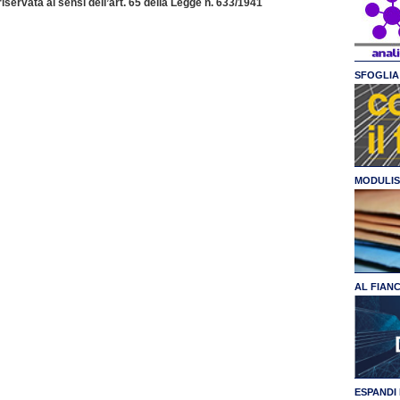
servata ai sensi dell’art. 65 della Legge n. 633/1941
SFOGLIA 
MODULIS
AL FIAN
ESPANDI 