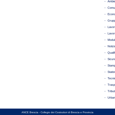
-
Ambie
-
Comun
-
Econ
-
Grupp
-
Lavori
-
Lavor
-
Modul
-
Notizi
-
Quali
-
Sicur
-
Stam
-
Statis
-
Tecni
-
Trasp
-
Tribut
-
Urban
ANCE Brescia - Collegio dei Costruttori di Brescia e Provincia