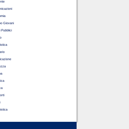
nte
icazioni
omia
o Giovani
 Pubblici
o
istica
ario
ficazione
ezza
pa
tica
ca
orti
i
istica