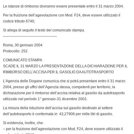
Le istanze di rimborso dovranno essere presentate entro il 31 marzo 2004.
d
l
Per la fruizione dell’agevolazione con Mod. F24, deve essere utilizzato il
y
codice tributo 6740;
Si allega di seguito il testo del comunicato stampa.
———————————————
Roma, 30 gennaio 2004
Protocollo: 252
COMUNICATO STAMPA
SCADE IL 31 MARZO LA PRESENTAZIONE DELLA DICHIARAZIONE PER IL
RIMBORSO DELL’ACCISA PER IL GASOLIO DA AUTOTRASPORTO
L’Agenzia delle Dogane comunica che si potrà presentare entro il 31 marzo
2004, presso gli uffici dell’Agenzia stessa, competenti per territorio, la
dichiarazione per il rimborso dell’accisa relativa al gasolio da autotrasporto
utilizzato nel periodo 1° gennaio-31 dicembre 2003.
La misura della riduzione dell’accisa sul gasolio destinato al settore
dell’autotrasporto è confermata in  43,27908 per mille litri di gasolio.
Si evidenzia, inoltre, che:
– per la fruizione dell’agevolazione con Mod. F24, deve essere utilizzato il