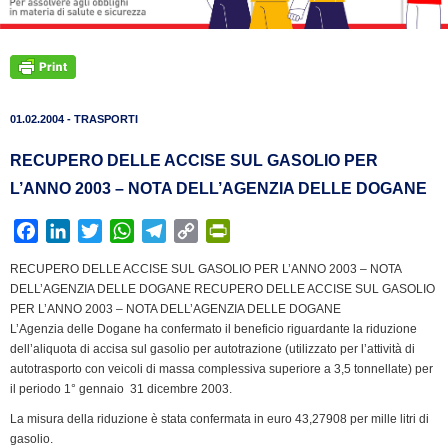
01.02.2004 - TRASPORTI
RECUPERO DELLE ACCISE SUL GASOLIO PER
L’ANNO 2003 – NOTA DELL’AGENZIA DELLE DOGANE
F
L
T
W
T
C
P
a
i
w
h
e
o
r
RECUPERO DELLE ACCISE SUL GASOLIO PER L’ANNO 2003 – NOTA
c
n
i
a
l
p
i
DELL’AGENZIA DELLE DOGANE RECUPERO DELLE ACCISE SUL GASOLIO
e
k
t
t
e
y
n
PER L’ANNO 2003 – NOTA DELL’AGENZIA DELLE DOGANE
b
e
t
s
g
L
t
L’Agenzia delle Dogane ha confermato il beneficio riguardante la riduzione
dell’aliquota di accisa sul gasolio per autotrazione (utilizzato per l’attività di
o
d
e
A
r
i
F
autotrasporto con veicoli di massa complessiva superiore a 3,5 tonnellate) per
o
I
r
p
a
n
r
il periodo 1° gennaio  31 dicembre 2003.
k
n
p
m
k
i
La misura della riduzione è stata confermata in euro 43,27908 per mille litri di
e
gasolio.
n