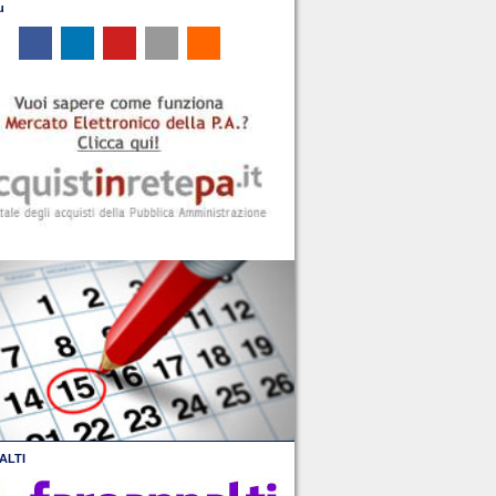
u
ALTI