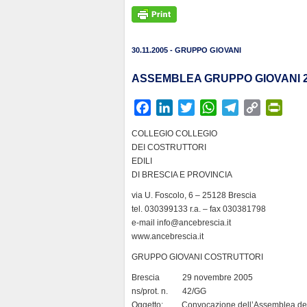
30.11.2005 - GRUPPO GIOVANI
ASSEMBLEA GRUPPO GIOVANI 2
F
L
T
W
T
C
P
a
i
w
h
e
o
r
COLLEGIO COLLEGIO
c
n
i
a
l
p
i
DEI COSTRUTTORI
e
k
t
t
e
y
n
EDILI
b
e
t
s
g
L
t
DI BRESCIA E PROVINCIA
o
d
e
A
r
i
F
via U. Foscolo, 6 – 25128 Brescia
o
I
r
p
a
n
r
tel. 030399133 r.a. – fax 030381798
k
n
p
m
k
i
e-mail info@ancebrescia.it
www.ancebrescia.it
e
n
GRUPPO GIOVANI COSTRUTTORI
d
Brescia 29 novembre 2005
l
ns/prot. n. 42/GG
y
Oggetto: Convocazione dell’Assemblea del G