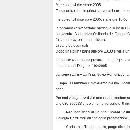
Mercoledì 14 dicembre 2005
Ti comunico che, in prima convocazione, alle o
mercoledì 14 dicembre 2005, e alle ore 18,00
in seconda convocazione presso la sede del Coll
convocata l’Assemblea Ordinaria del Gruppo Gio
1) comunicazioni del presidente
2) varie ed eventuali
Dopo una prima parte alle ore 18,30 si terrà un
La certificazione della prestazione energetica de
introdotta dal D.Lgs. n. 192/2005
cui sono stati invitati l’ing. Nevio Romelli, dell
Dopo l’assemblea ci troveremo presso il locale 
cena.
Per motivi organizzativi è necessario conferma
allo 030-399133 entro e non oltre venerdì 9 dic
Per i non iscritti al Gruppo Giovani Costrutto
Collegio Costruttori all’atto della prenotazione.
Certo della Tua presenza, porgo distinti sa