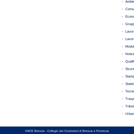
-
Ambie
-
Comun
-
Econ
-
Grupp
-
Lavori
-
Lavor
-
Modul
-
Notizi
-
Quali
-
Sicur
-
Stam
-
Statis
-
Tecni
-
Trasp
-
Tribut
-
Urban
ANCE Brescia - Collegio dei Costruttori di Brescia e Provincia