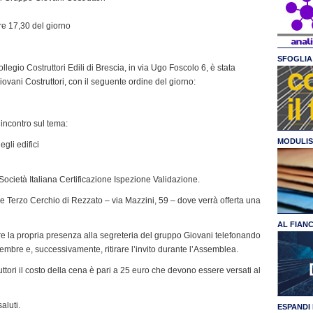
re 17,30 del giorno
SFOGLIA 
egio Costruttori Edili di Brescia, in via Ugo Foscolo 6, è stata
vani Costruttori, con il seguente ordine del giorno:
 incontro sul tema:
MODULIS
gli edifici
a Società Italiana Certificazione Ispezione Validazione.
Terzo Cerchio di Rezzato – via Mazzini, 59 – dove verrà offerta una
AL FIAN
re la propria presenza alla segreteria del gruppo Giovani telefonando
embre e, successivamente, ritirare l’invito durante l’Assemblea.
ri il costo della cena è pari a 25 euro che devono essere versati al
luti.
ESPANDI 