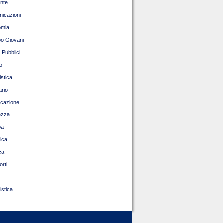
nte
icazioni
omia
o Giovani
 Pubblici
o
istica
ario
ficazione
ezza
pa
tica
ca
orti
i
istica