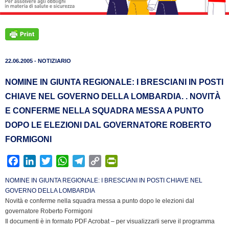
22.06.2005 - NOTIZIARIO
NOMINE IN GIUNTA REGIONALE: I BRESCIANI IN POSTI
CHIAVE NEL GOVERNO DELLA LOMBARDIA. . NOVITÀ
E CONFERME NELLA SQUADRA MESSA A PUNTO
DOPO LE ELEZIONI DAL GOVERNATORE ROBERTO
FORMIGONI
F
L
T
W
T
C
P
a
i
w
h
e
o
r
NOMINE IN GIUNTA REGIONALE: I BRESCIANI IN POSTI CHIAVE NEL
c
n
i
a
l
p
i
GOVERNO DELLA LOMBARDIA
e
k
t
t
e
y
n
Novità e conferme nella squadra messa a punto dopo le elezioni dal
b
e
t
s
g
L
t
governatore Roberto Formigoni
Il documenti è in formato PDF Acrobat – per visualizzarli serve il programma
o
d
e
A
r
i
F