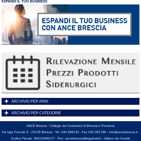
ESPANDI IL TUO BUSINESS
ARCHIVIO PER ANNI
ARCHIVIO PER CATEGORIE
ANCE Brescia - Collegio dei Costruttori di Brescia e Provincia
Via Ugo Foscolo 6 - 25128 Brescia - Tel. 030.399133 - Fax 030.381798 -
info@ancebrescia.it
-
Codice Fiscale: 80010490177 - Pec:
ancebrescia@legalmail.it
-
Utilizzo dei Cookie