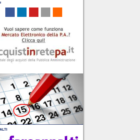
u
ALTI