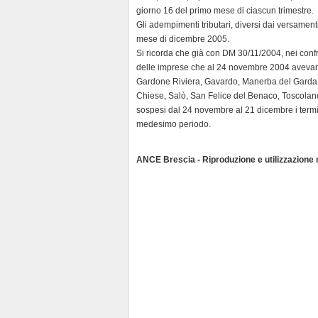
l
giorno 16 del primo mese di ciascun trimestre.
y
Gli adempimenti tributari, diversi dai versamenti
mese di dicembre 2005.
Si ricorda che già con DM 30/11/2004, nei confro
delle imprese che al 24 novembre 2004 avevano
Gardone Riviera, Gavardo, Manerba del Garda,
Chiese, Salò, San Felice del Benaco, Toscolano
sospesi dal 24 novembre al 21 dicembre i termini
medesimo periodo.
ANCE Brescia - Riproduzione e utilizzazione ri