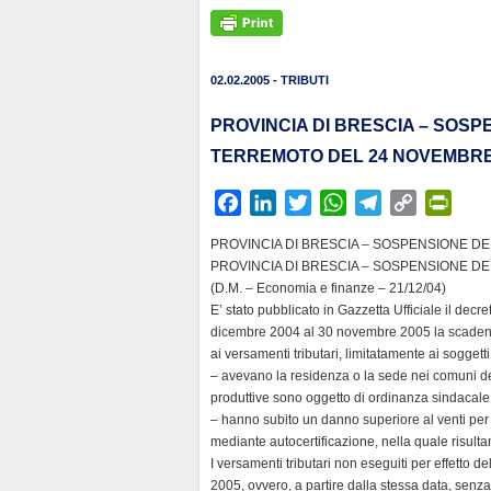
02.02.2005 - TRIBUTI
PROVINCIA DI BRESCIA – SOSPE
TERREMOTO DEL 24 NOVEMBR
F
L
T
W
T
C
P
a
i
w
h
e
o
r
PROVINCIA DI BRESCIA – SOSPENSIONE DE
c
n
i
a
l
p
i
PROVINCIA DI BRESCIA – SOSPENSIONE DE
e
k
t
t
e
y
n
(D.M. – Economia e finanze – 21/12/04)
b
e
t
s
g
L
t
E’ stato pubblicato in Gazzetta Ufficiale il decr
dicembre 2004 al 30 novembre 2005 la scadenza
o
d
e
A
r
i
F
ai versamenti tributari, limitatamente ai sogget
o
I
r
p
a
n
r
– avevano la residenza o la sede nei comuni dell
k
n
p
m
k
i
produttive sono oggetto di ordinanza sindacale 
e
– hanno subito un danno superiore al venti per c
n
mediante autocertificazione, nella quale risulta
I versamenti tributari non eseguiti per effetto d
d
2005, ovvero, a partire dalla stessa data, senza 