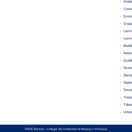
-
Ambie
-
Comun
-
Econ
-
Grupp
-
Lavori
-
Lavor
-
Modul
-
Notizi
-
Quali
-
Sicur
-
Stam
-
Statis
-
Tecni
-
Trasp
-
Tribut
-
Urban
ANCE Brescia - Collegio dei Costruttori di Brescia e Provincia