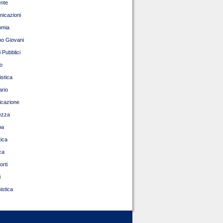
nte
icazioni
omia
o Giovani
 Pubblici
o
istica
ario
ficazione
ezza
pa
tica
ca
orti
i
istica