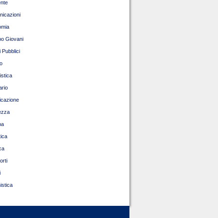
nte
icazioni
omia
o Giovani
 Pubblici
o
istica
ario
ficazione
ezza
pa
tica
ca
orti
i
istica