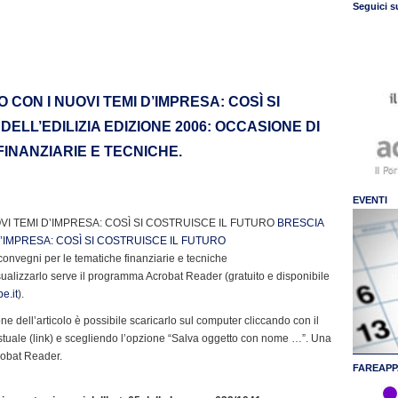
Seguici s
 CON I NUOVI TEMI D’IMPRESA: COSÌ SI
DELL’EDILIZIA EDIZIONE 2006: OCCASIONE DI
INANZIARIE E TECNICHE.
EVENTI
VI TEMI D’IMPRESA: COSÌ SI COSTRUISCE IL FUTURO
BRESCIA
D’IMPRESA: COSÌ SI COSTRUISCE IL FUTURO
convegni per le tematiche finanziarie e tecniche
sualizzarlo serve il programma Acrobat Reader (gratuito e disponibile
e.it
).
e dell’articolo è possibile scaricarlo sul computer cliccando con il
stuale (link) e scegliendo l’opzione “Salva oggetto con nome …”. Una
crobat Reader.
FAREAPP