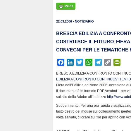
22.03.2006 - NOTIZIARIO
BRESCIA EDILIZIA A CONFRONTO
COSTRUISCE IL FUTURO. FIERA 
CONVEGNI PER LE TEMATICHE F
F
L
T
W
T
C
P
a
i
w
h
e
o
r
BRESCIA EDILIZIA A CONFRONTO CON I NUO
c
n
i
a
l
p
i
EDILIZIA A CONFRONTO CON I NUOVI TEMI 
e
k
t
t
e
y
n
Fiera dell’Edilizia edizione 2006: occasione di 
b
e
t
s
g
L
t
Il documento è in formato PDF Acrobat – per vi
sul sito della Adobe all’indirizzo
o
d
e
A
r
http://www.adob
i
F
o
I
r
p
a
n
r
Suggerimento: Per una più rapida visualizzazion
k
n
p
m
k
i
tasto destro del mouse sul collegamento iperte
volta salvato, cliccare sul file per aprirlo con A
e
n