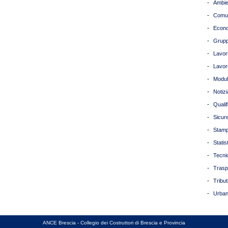
-
Ambie
-
Comun
-
Econ
-
Grupp
-
Lavori
-
Lavor
-
Modul
-
Notizi
-
Quali
-
Sicur
-
Stam
-
Statis
-
Tecni
-
Trasp
-
Tribut
-
Urban
ANCE Brescia - Collegio dei Costruttori di Brescia e Provincia