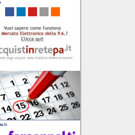
u
ALTI