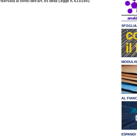
servata ai sensi dell’art. 65 della Legge n. 633/1941
SFOGLIA 
MODULIS
AL FIAN
ESPANDI 