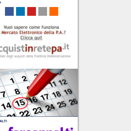
u
ALTI