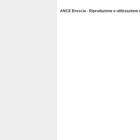
l
y
ANCE Brescia - Riproduzione e utilizzazione ri