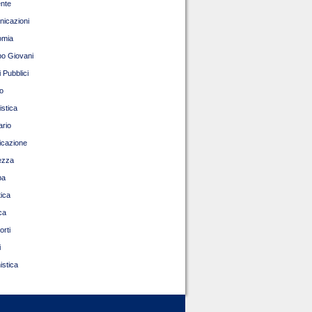
nte
icazioni
omia
o Giovani
 Pubblici
o
istica
ario
ficazione
ezza
pa
tica
ca
orti
i
istica