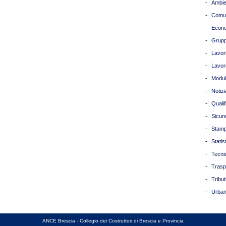
-
Ambie
-
Comun
-
Econ
-
Grupp
-
Lavori
-
Lavor
-
Modul
-
Notizi
-
Quali
-
Sicur
-
Stam
-
Statis
-
Tecni
-
Trasp
-
Tribut
-
Urban
ANCE Brescia - Collegio dei Costruttori di Brescia e Provincia