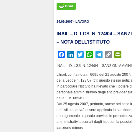
24.09.2007 - LAVORO
INAIL – D. LGS. N. 124/04 – S
– NOTA DELL’ISTITUTO
F
L
T
W
T
C
P
a
i
w
h
e
o
r
INAIL – D. LGS. N. 124/04 – SANZIONI AMMI
c
n
i
a
l
p
i
L’Inail, con la nota n. 6695 del 21 agosto 2007,
e
k
t
t
e
y
n
della Legge n. 123/07 (cfr. questo stesso notizia
b
e
t
s
g
L
t
In particolare l’Istituto ha rilevato che il potere 
o
d
e
A
r
i
F
personale amministrativo degli enti previdenziali
o
I
r
p
a
n
r
della L. n. 689/81.
k
n
p
m
k
i
Dal 25 agosto 2007, pertanto, anche nel caso in
dell’Istituto, dovrà essere applicata la sanzion
e
analogamente a quanto previsto in precedenza dal
n
amministrativi accertati dagli ispettori la possi
d
sanzione minore.