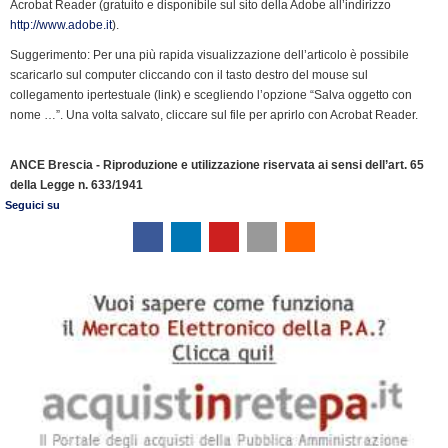
Acrobat Reader (gratuito e disponibile sul sito della Adobe all’indirizzo
o
I
r
p
a
n
r
http://www.adobe.it
).
k
n
p
m
k
i
Suggerimento: Per una più rapida visualizzazione dell’articolo è possibile
e
scaricarlo sul computer cliccando con il tasto destro del mouse sul
n
collegamento ipertestuale (link) e scegliendo l’opzione “Salva oggetto con
d
nome …”. Una volta salvato, cliccare sul file per aprirlo con Acrobat Reader.
l
y
ANCE Brescia - Riproduzione e utilizzazione riservata ai sensi dell’art. 65
della Legge n. 633/1941
Seguici su