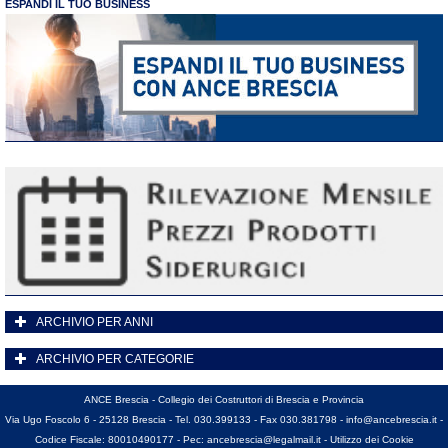
ESPANDI IL TUO BUSINESS
ARCHIVIO PER ANNI
ARCHIVIO PER CATEGORIE
ANCE Brescia - Collegio dei Costruttori di Brescia e Provincia
Via Ugo Foscolo 6 - 25128 Brescia - Tel. 030.399133 - Fax 030.381798 -
info@ancebrescia.it
-
Codice Fiscale: 80010490177 - Pec:
ancebrescia@legalmail.it
-
Utilizzo dei Cookie