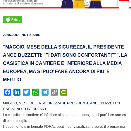
22.06.2007 - NOTIZIARIO
“MAGGIO, MESE DELLA SICUREZZA, IL PRESIDENTE
ANCE BUZZETTI: “”I DATI SONO CONFORTANTI”””. LA
CASISTICA IN CANTIERE E’ INFERIORE ALLA MEDIA
EUROPEA, MA SI PUO’ FARE ANCORA DI PIU’ E
MEGLIO
F
L
T
W
T
C
P
a
i
w
h
e
o
r
MAGGIO, MESE DELLA SICUREZZA, IL PRESIDENTE ANCE BUZZETTI: I
c
n
i
a
l
p
i
DATI SONO CONFORTANTI
e
k
t
t
e
y
n
La casistica in cantiere e’ inferiore alla media europea, ma si puo’ fare ancora
b
e
t
s
g
L
t
di piu’ e meglio
Il documento è in formato PDF Acrobat – per visualizzarlo serve il programma
o
d
e
A
r
i
F