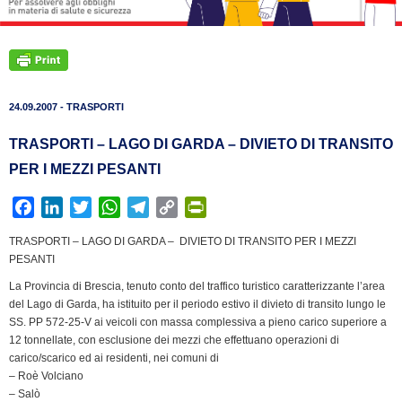
24.09.2007 - TRASPORTI
TRASPORTI – LAGO DI GARDA – DIVIETO DI TRANSITO
PER I MEZZI PESANTI
F
L
T
W
T
C
P
a
i
w
h
e
o
r
TRASPORTI – LAGO DI GARDA – DIVIETO DI TRANSITO PER I MEZZI
c
n
i
a
l
p
i
PESANTI
e
k
t
t
e
y
n
La Provincia di Brescia, tenuto conto del traffico turistico caratterizzante l’area
b
e
t
s
g
L
t
del Lago di Garda, ha istituito per il periodo estivo il divieto di transito lungo le
o
d
e
A
r
i
F
SS. PP 572-25-V ai veicoli con massa complessiva a pieno carico superiore a
o
I
r
p
a
n
r
12 tonnellate, con esclusione dei mezzi che effettuano operazioni di
k
n
p
m
k
i
carico/scarico ed ai residenti, nei comuni di
– Roè Volciano
e
– Salò
n