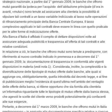
k
n
p
m
k
i
strategico nazionale, a partire dal 1° gennaio 2009, le banche che offrono
mutui garantiti da ipoteca per l’acquisto dell’abitazione principale (d’ora in
e
avanti, «mutui») sono tenute ad assicurare alla clientela la possibilità di
n
stipulare tali contratti a un tasso variabile indicizzato al tasso sulle operazioni
d
di rifinanziamento principale della Banca Centrale Europea. Il tasso
l
complessivo applicato in tali contratti deve essere in linea con quello praticato
y
per le altre forme di indicizzazione offerte.
Alla Banca d’Italia è affidato il compito di dettare disposizioni volte ad
assicurare adeguata pubblicità e trasparenza all’offerta di tali contratti e alle
relative condizioni.
In relazione a ciò, le banche che offrono mutui sono tenute a predisporre, con
riferimento al nuovo contratto indicato in premessa e a decorrere dal 1°
gennaio 2009, la documentazione di trasparenza in conformità alle vigenti
disposizioni in materia (vedi nota 1) . Considerata, inoltre, la complessità e la
diversificazione delle tipologie di mutuo offerte dalle banche, alle quali si
aggiunge ora, obbligatoriamente, quella introdotta dal decreto legge, e al fine
di pubblicizzare meglio l’esistenza di quest’ultima nell’ambito del ventaglio
delle offerte della banca, si ritiene opportuno che sia fornita alla clientela
un’informativa riguardante tutte le tipologie di mutuo offerte dalla banca stessa,
che agevoli le scelte del cliente verso prodotti potenzialmente più confacenti
alle sue esigenze.
Pertanto, a decorrere dal 1° marzo 2009, le banche che offrono mutui in Italia
predispongono – in aggiunta alla documentazione specifica relativa a ciascun