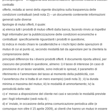
contratto
offerto, redatta ai sensi della vigente disciplina sulla trasparenza delle
condizioni contrattuali (vedi nota 2) – un documento contenente informazioni
generali sulle diverse
tipologie di mutui offerti, il quale:
a) elenca tutti i prodotti di mutuo offerti dalla banca, facendo rinvio ai rispettivi
fogli informativi per la pubblicizzazione delle condizioni economiche e
contrattuali specificamente riguardanti i prodotti in questione;
b) indica in modo chiaro le caratteristiche e i rischi tipici delle operazioni di
mutuo di cui al punto a), secondo modalità tali da agevolare per la clientela la
comprensione delle
principali differenze tra i diversi prodotti offerti. Il documento riporta altresì, per
ciascuno dei prodotti in questione, almeno: i) il tasso di interesse (in caso di
previsione di un tasso variabile, sono indicati lo spread, il parametro di
riferimento e l’ammontare del tasso al momento della pubblicità, con
l’avvertenza che si tratta di un mero esempio) (vedi nota 3) ; ii) la durata
minima e massima del mutuo; iii) le modalità di ammortamento; iv) la
periodicità delle rate:
c) e’ messo a disposizione del cliente nei casi e secondo le modalità previste
per i fogli informativi (vedi nota 4) ;
d) e’ inviato, in occasione della prima comunicazione periodica utile (e
comunque non oltre il 15 aprile 2009), ai clienti che hanno un mutuo in essere