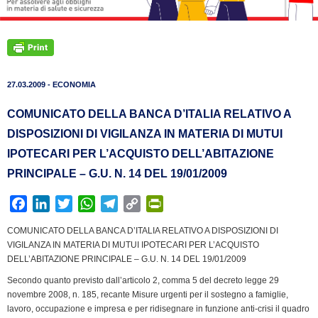
27.03.2009 - ECONOMIA
COMUNICATO DELLA BANCA D’ITALIA RELATIVO A
DISPOSIZIONI DI VIGILANZA IN MATERIA DI MUTUI
IPOTECARI PER L’ACQUISTO DELL’ABITAZIONE
PRINCIPALE – G.U. N. 14 DEL 19/01/2009
F
L
T
W
T
C
P
a
i
w
h
e
o
r
COMUNICATO DELLA BANCA D’ITALIA RELATIVO A DISPOSIZIONI DI
c
n
i
a
l
p
i
VIGILANZA IN MATERIA DI MUTUI IPOTECARI PER L’ACQUISTO
e
k
t
t
e
y
n
DELL’ABITAZIONE PRINCIPALE – G.U. N. 14 DEL 19/01/2009
b
e
t
s
g
L
t
Secondo quanto previsto dall’articolo 2, comma 5 del decreto legge 29
o
d
e
A
r
i
F
novembre 2008, n. 185, recante Misure urgenti per il sostegno a famiglie,
o
I
r
p
a
n
r
lavoro, occupazione e impresa e per ridisegnare in funzione anti-crisi il quadro