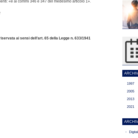
uenti: «e ai commi 346 e 347 del medesimo articolo 1».
f
servata ai sensi dell’art. 65 della Legge n. 633/1941
ARCHIVI
1997
2005
2013
2021
ARCHIV
-
Digit