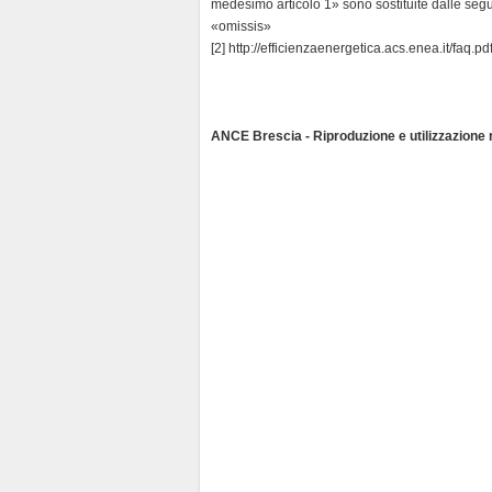
medesimo articolo 1» sono sostituite dalle seg
«omissis»
[2] http://efficienzaenergetica.acs.enea.it/faq.pd
ANCE Brescia - Riproduzione e utilizzazione ri