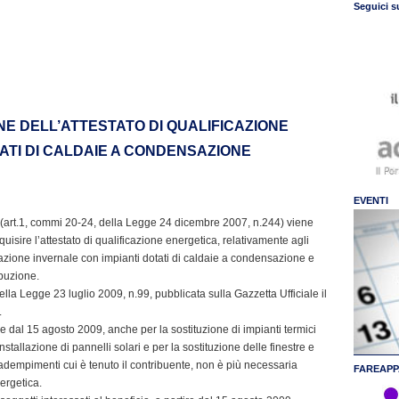
Seguici s
NE DELL’ATTESTATO DI QUALIFICAZIONE
ATI DI CALDAIE A CONDENSAZIONE
EVENTI
 (art.1, commi 20-24, della Legge 24 dicembre 2007, n.244) viene
uisire l’attestato di qualificazione energetica, relativamente agli
izzazione invernale con impianti dotati di caldaie a condensazione e
ibuzione.
la Legge 23 luglio 2009, n.99, pubblicata sulla Gazzetta Ufficiale il
.
rtire dal 15 agosto 2009, anche per la sostituzione di impianti termici
tallazione di pannelli solari e per la sostituzione delle finestre e
gli adempimenti cui è tenuto il contribuente, non è più necessaria
FAREAPP
nergetica.