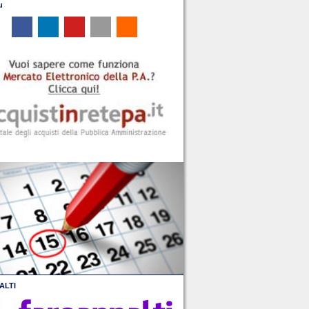
u
ALTI