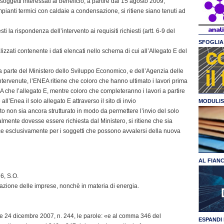
 soggetti interessati al beneficio, a partire dal 15 agosto 2009,
impianti termici con caldaie a condensazione, si ritiene siano tenuti ad
i la rispondenza dell’intervento ai requisiti richiesti (artt. 6-9 del
SFOGLIA 
alizzati contenente i dati elencati nello schema di cui all’Allegato E del
 da parte del Ministero dello Sviluppo Economico, e dell’Agenzia delle
intervenute, l’ENEA ritiene che coloro che hanno ultimato i lavori prima
 A che l’allegato E, mentre coloro che completeranno i lavori a partire
ll’Enea il solo allegato E attraverso il sito di invio
MODULIS
to non sia ancora strutturato in modo da permettere l’invio del solo
mente dovesse essere richiesta dal Ministero, si ritiene che sia
ce esclusivamente per i soggetti che possono avvalersi della nuova
AL FIAN
76, S.O.
zzazione delle imprese, nonchè in materia di energia.
egge 24 dicembre 2007, n. 244, le parole: «e al comma 346 del
ESPANDI 