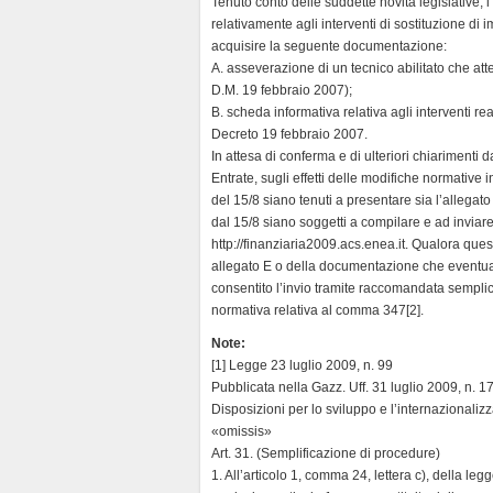
Tenuto conto delle suddette novità legislative, i
d
relativamente agli interventi di sostituzione di 
l
acquisire la seguente documentazione:
y
A. asseverazione di un tecnico abilitato che attest
D.M. 19 febbraio 2007);
B. scheda informativa relativa agli interventi re
Decreto 19 febbraio 2007.
In attesa di conferma e di ulteriori chiarimenti
Entrate, sugli effetti delle modifiche normative 
del 15/8 siano tenuti a presentare sia l’allegato
dal 15/8 siano soggetti a compilare e ad inviare a
http://finanziaria2009.acs.enea.it. Qualora ques
allegato E o della documentazione che eventual
consentito l’invio tramite raccomandata sempli
normativa relativa al comma 347[2].
Note:
[1] Legge 23 luglio 2009, n. 99
Pubblicata nella Gazz. Uff. 31 luglio 2009, n. 1
Disposizioni per lo sviluppo e l’internazionali
«omissis»
Art. 31. (Semplificazione di procedure)
1. All’articolo 1, comma 24, lettera c), della l