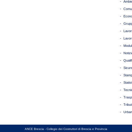
-
Ambie
-
Comun
-
Econ
-
Grupp
-
Lavori
-
Lavor
-
Modul
-
Notizi
-
Quali
-
Sicur
-
Stam
-
Statis
-
Tecni
-
Trasp
-
Tribut
-
Urban
ANCE Brescia - Collegio dei Costruttori di Brescia e Provincia