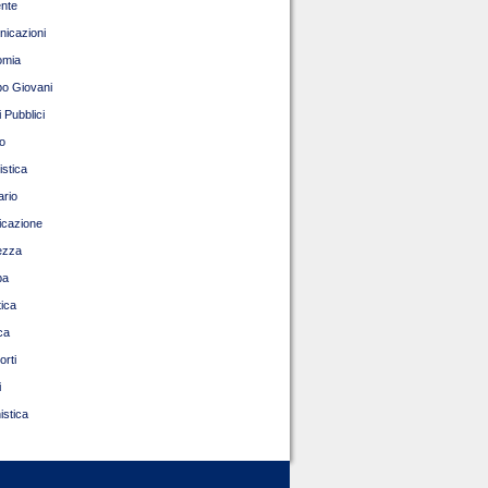
nte
icazioni
omia
o Giovani
 Pubblici
o
istica
ario
ficazione
ezza
pa
tica
ca
orti
i
istica