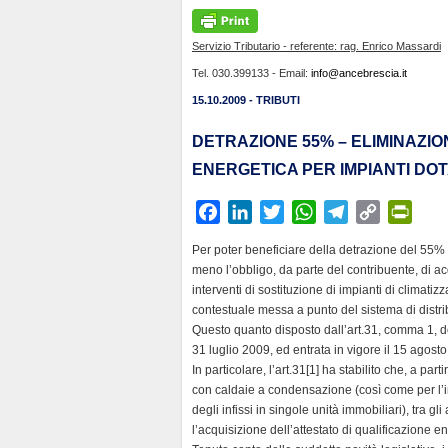
Servizio Tributario - referente: rag. Enrico Massardi
Tel. 030.399133 - Email:
info@ancebrescia.it
15.10.2009 - TRIBUTI
DETRAZIONE 55% – ELIMINAZIO
ENERGETICA PER IMPIANTI DOT
F
L
T
W
T
C
P
a
i
w
h
e
o
r
Per poter beneficiare della detrazione del 55%
c
n
i
a
l
p
i
meno l’obbligo, da parte del contribuente, di acq
e
k
t
t
e
y
n
interventi di sostituzione di impianti di climat
b
e
t
s
g
L
t
contestuale messa a punto del sistema di distr
Questo quanto disposto dall’art.31, comma 1, del
o
d
e
A
r
i
F
31 luglio 2009, ed entrata in vigore il 15 agosto
o
I
r
p
a
n
r
In particolare, l’art.31[1] ha stabilito che, a pa
k
n
p
m
k
i
con caldaie a condensazione (così come per l’ins
e
degli infissi in singole unità immobiliari), tra 
n
l’acquisizione dell’attestato di qualificazione e