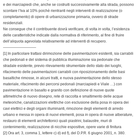
e dei marciapiedi che, anche se costruiti successivamente alla strada, possono
scontare l’Iva al 10% poichè rientranti negli interventi di realizzazione (o
completamento) di opere di urbanizzazione primaria, ovvero di strade
residenziali.
Ne consegue che il contribuente dovrà verificare, di volta in volta, l’esistenza
delle caratteristiche indicate dalla normativa di riferimento, al fine di fruire
dell’aliquota agevolata relativamente ad interventi di recupero.
—————————
[1] In particolare trattasi dirimozione delle pavimentazioni esistenti, sia carrabili
che pedonali e del sistema di pubblica illuminazione sia pedonale che
stradale esistente, previo rilevamento strumentale dello stato dei luoghi,
rifacimento delle pavimentazioni carrabili con riposizionamento delle basi
basaltiche rimosse, in alcuni tratti, e nuova pavimentazione dello stesso
materiale, rifacimento dei percorsi pedonali (marciapiedi e Viale …) con
pavimentazione in basalto e granito con definizione di nuove quote
altimetriche di nuovo disegno, rete di raccolta e smaltimento delle acque
meteoriche, canalizzazioni elettriche con esclusione della posa in opera dei
cavi elettrici e degli organi illuminanti, rimozione degli elementi di arredo
urbano e messa in opera di nuovi elementi, posa in opera di nuove alberature,
restauro di elementi architettonici quali piastrini, balaustre, muri di
contenimento, realizzazione di nicchie espositive, opere varie di finitura
[2] Ora art. 3, comma 1, lettere c) d) ed f), del D.P.R. 6 giugno 2001, n. 380.