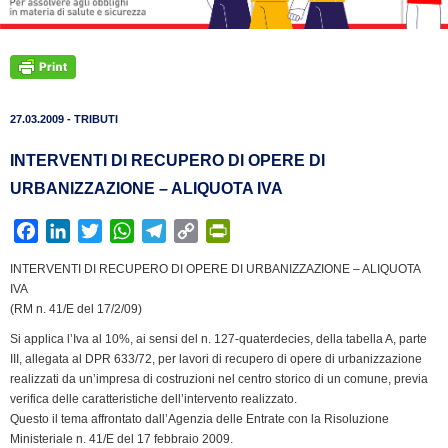
27.03.2009 - TRIBUTI
INTERVENTI DI RECUPERO DI OPERE DI
URBANIZZAZIONE – ALIQUOTA IVA
F
L
T
W
T
C
P
a
i
w
h
e
o
r
INTERVENTI DI RECUPERO DI OPERE DI URBANIZZAZIONE – ALIQUOTA
c
n
i
a
l
p
i
IVA
e
k
t
t
e
y
n
(RM n. 41/E del 17/2/09)
b
e
t
s
g
L
t
Si applica l’Iva al 10%, ai sensi del n. 127-quaterdecies, della tabella A, parte
o
d
e
A
r
i
F
III, allegata al DPR 633/72, per lavori di recupero di opere di urbanizzazione
o
I
r
p
a
n
r
realizzati da un’impresa di costruzioni nel centro storico di un comune, previa
k
n
p
m
k
i
verifica delle caratteristiche dell’intervento realizzato.
Questo il tema affrontato dall’Agenzia delle Entrate con la Risoluzione
e
Ministeriale n. 41/E del 17 febbraio 2009.
n