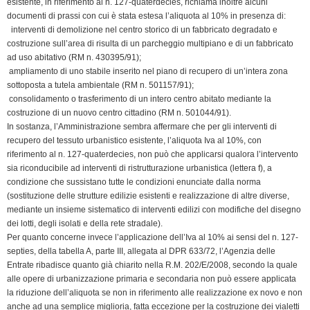
esistente, in riferimento al n. 127-quaterdecies, richiama inoltre alcuni
documenti di prassi con cui è stata estesa l’aliquota al 10% in presenza di:
 interventi di demolizione nel centro storico di un fabbricato degradato e
costruzione sull’area di risulta di un parcheggio multipiano e di un fabbricato
ad uso abitativo (RM n. 430395/91);
 ampliamento di uno stabile inserito nel piano di recupero di un’intera zona
sottoposta a tutela ambientale (RM n. 501157/91);
 consolidamento o trasferimento di un intero centro abitato mediante la
costruzione di un nuovo centro cittadino (RM n. 501044/91).
In sostanza, l’Amministrazione sembra affermare che per gli interventi di
recupero del tessuto urbanistico esistente, l’aliquota Iva al 10%, con
riferimento al n. 127-quaterdecies, non può che applicarsi qualora l’intervento
sia riconducibile ad interventi di ristrutturazione urbanistica (lettera f), a
condizione che sussistano tutte le condizioni enunciate dalla norma
(sostituzione delle strutture edilizie esistenti e realizzazione di altre diverse,
mediante un insieme sistematico di interventi edilizi con modifiche del disegno
dei lotti, degli isolati e della rete stradale).
Per quanto concerne invece l’applicazione dell’Iva al 10% ai sensi del n. 127-
septies, della tabella A, parte III, allegata al DPR 633/72, l’Agenzia delle
Entrate ribadisce quanto già chiarito nella R.M. 202/E/2008, secondo la quale
alle opere di urbanizzazione primaria e secondaria non può essere applicata
la riduzione dell’aliquota se non in riferimento alle realizzazione ex novo e non
anche ad una semplice miglioria, fatta eccezione per la costruzione dei vialetti