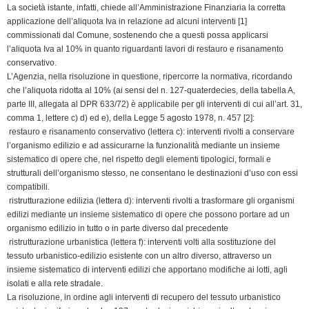
La società istante, infatti, chiede all’Amministrazione Finanziaria la corretta
d
applicazione dell’aliquota Iva in relazione ad alcuni interventi [1]
l
commissionati dal Comune, sostenendo che a questi possa applicarsi
y
l’aliquota Iva al 10% in quanto riguardanti lavori di restauro e risanamento
conservativo.
L’Agenzia, nella risoluzione in questione, ripercorre la normativa, ricordando
che l’aliquota ridotta al 10% (ai sensi del n. 127-quaterdecies, della tabella A,
parte III, allegata al DPR 633/72) è applicabile per gli interventi di cui all’art. 31,
comma 1, lettere c) d) ed e), della Legge 5 agosto 1978, n. 457 [2]:
 restauro e risanamento conservativo (lettera c): interventi rivolti a conservare
l’organismo edilizio e ad assicurarne la funzionalità mediante un insieme
sistematico di opere che, nel rispetto degli elementi tipologici, formali e
strutturali dell’organismo stesso, ne consentano le destinazioni d’uso con essi
compatibili.
 ristrutturazione edilizia (lettera d): interventi rivolti a trasformare gli organismi
edilizi mediante un insieme sistematico di opere che possono portare ad un
organismo edilizio in tutto o in parte diverso dal precedente
 ristrutturazione urbanistica (lettera f): interventi volti alla sostituzione del
tessuto urbanistico-edilizio esistente con un altro diverso, attraverso un
insieme sistematico di interventi edilizi che apportano modifiche ai lotti, agli
isolati e alla rete stradale.
La risoluzione, in ordine agli interventi di recupero del tessuto urbanistico