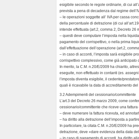
esigibile secondo le regole ordinarie, di cui al
prevista a pena di decadenza dal regime dell’IVA 
– le operazioni soggette all’ IVA per cassa co
della percentuale di detrazione (di cui all’art.1
intende effettuata (art.2, comma 2, Decreto 26
– questi deve computare l’imposta nella liquidaz
pagamento del corrispettivo, o nella prima liqu
dall’effettuazione dell’operazione (art.2, com
– in caso di acconti, l’imposta sarà esigibile p
corrispettivo complessivo, come già anticipato
In merito, la C.M. n.20/E/2009 ha chiarito, altr
eseguite, non effettuato in contanti (es. assegni
l’imposta diventa esigibile, il cedente/prestatore
quali è ricavabile la data di accreditamento del 
3.2 Adempimenti del cessionario/committente
L’art.3 del Decreto 26 marzo 2009, come confe
cessionario/committente che riceve una fattura co
– deve numerare la fattura ricevuta, ed annotarla
– ha diritto alla detrazione dell’imposta a parti
In particolare, la citata C.M. n.20/E/2009 ha prec
detrazione, deve «dare evidenza della data del
– in caso di pagamento di acconti, ha diritto all