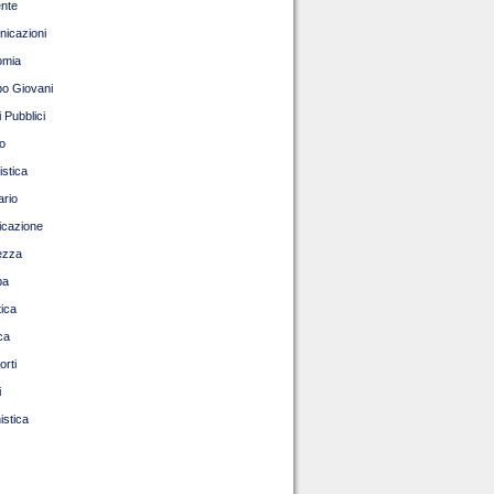
nte
icazioni
omia
o Giovani
 Pubblici
o
istica
ario
ficazione
ezza
pa
tica
ca
orti
i
istica