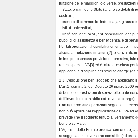
funzione delle maggiori, o diverse, prestazioni c
– Stato, organi dello Stato (anche se dotati di per
costituiti;
– camere di commercio, industria, artigianato e 
– istituti universitari;
– unità sanitarie locali, enti ospedalieri, enti pu
pubblici di assistenza e beneficenza, e di prev
Per tali operazioni, l’esigibilità differita dell’
alcuna annotazione in fattura[2], e senza alcun l
Infine, per espressa previsione normativa, tale 
regimi speciali IVA[3] ed è, altresì, esclusa per 
applicano la disciplina del reverse charge (es. 
2.1. L’esclusione per i soggetti che applicano il
L’art.1, comma 2, del Decreto 26 marzo 2009 esclu
di beni e le prestazioni di servizi effettuate nei
dell’inversione contabile (cd. reverse charge).
Con riguardo alle operazioni soggette al revers
non può optare per l’applicazione dell’IVA ad esi
prevede che il soggetto tenuto al versamento del
bene o servizio.
L’Agenzia delle Entrate precisa, comunque, che
assoggettate all’inversione contabile (ad es. sub