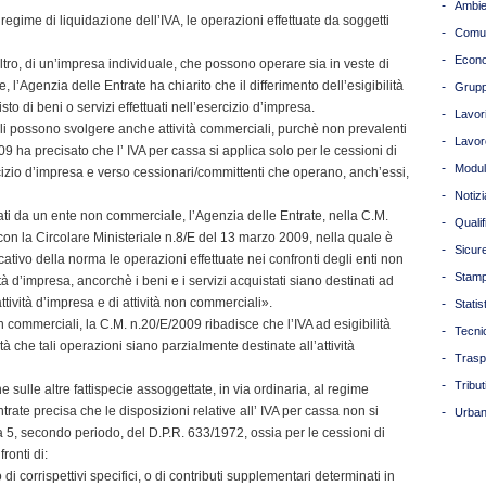
-
Ambie
ime di liquidazione dell’IVA, le operazioni effettuate da soggetti
-
Comun
-
Econ
 l’altro, di un’impresa individuale, che possono operare sia in veste di
 l’Agenzia delle Entrate ha chiarito che il differimento dell’esigibilità
-
Grupp
o di beni o servizi effettuati nell’esercizio d’impresa.
-
Lavori
ali possono svolgere anche attività commerciali, purchè non prevalenti
-
Lavor
009 ha precisato che l’ IVA per cassa si applica solo per le cessioni di
-
Modul
ercizio d’impresa e verso cessionari/committenti che operano, anch’essi,
-
Notizi
stati da un ente non commerciale, l’Agenzia delle Entrate, nella C.M.
-
Quali
con la Circolare Ministeriale n.8/E del 13 marzo 2009, nella quale è
-
Sicur
cativo della norma le operazioni effettuate nei confronti degli enti non
-
Stam
à d’impresa, ancorchè i beni e i servizi acquistati siano destinati ad
ttività d’impresa e di attività non commerciali».
-
Statis
non commerciali, la C.M. n.20/E/2009 ribadisce che l’IVA ad esigibilità
-
Tecni
tà che tali operazioni siano parzialmente destinate all’attività
-
Trasp
-
Tribut
ne sulle altre fattispecie assoggettate, in via ordinaria, al regime
ntrate precisa che le disposizioni relative all’ IVA per cassa non si
-
Urban
a 5, secondo periodo, del D.P.R. 633/1972, ossia per le cessioni di
ronti di:
di corrispettivi specifici, o di contributi supplementari determinati in