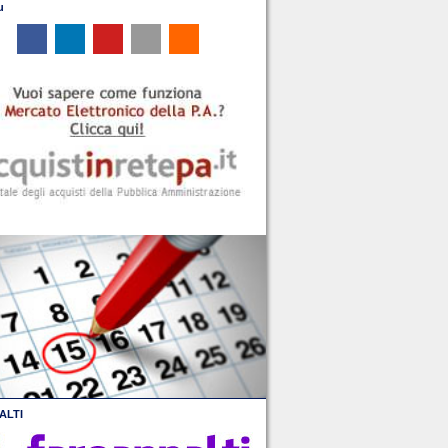
u
ALTI