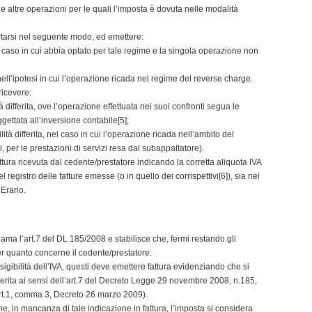
lle altre operazioni per le quali l’imposta è dovuta nelle modalità
rtarsi nel seguente modo, ed emettere:
nel caso in cui abbia optato per tale regime e la singola operazione non
 nell’ipotesi in cui l’operazione ricada nel regime del reverse charge.
ricevere:
tà differita, ove l’operazione effettuata nei suoi confronti segua le
gettata all’inversione contabile[5];
lità differita, nel caso in cui l’operazione ricada nell’ambito del
li, per le prestazioni di servizi resa dal subappaltatore).
fattura ricevuta dal cedente/prestatore indicando la corretta aliquota IVA
registro delle fatture emesse (o in quello dei corrispettivi[6]), sia nel
’Erario.
iama l’art.7 del DL 185/2008 e stabilisce che, fermi restando gli
 per quanto concerne il cedente/prestatore:
sigibilità dell’IVA, questi deve emettere fattura evidenziando che si
ifferita ai sensi dell’art.7 del Decreto Legge 29 novembre 2008, n.185,
art.1, comma 3, Decreto 26 marzo 2009).
he, in mancanza di tale indicazione in fattura, l’imposta si considera