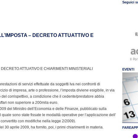
Seguici s
DELL’IMPOSTA – DECRETO ATTUATTIVO E
A – DECRETO ATTUATIVO E CHIARIMENTI MINISTERIALI
EVENTI
restazioni di servizi effettuate da soggetti Iva nei confronti di
izio di impresa, arte o professione, l’imposta diviene esigibile, in via
 del corrispettivo, a condizione che il cedente/prestatore abbia
ffari non superiore a 200mila euro.
009 del Ministro dell’Economia e delle Finanze, pubblicato sulla
l quale sono state fissate le modalità operative per l’applicazione dell’
08, convertito con modifiche nella legge 2/2009).
l 30 aprile 2009, ha fornito, poi, i primi chiarimenti in materia.
FAREAPP