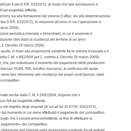
l’articolo 6 del D.P.R. 633/1972, di modo che tale annotazione è
ad esigibilità differita;
ncorrono sia alla formazione del volume d’affari, sia alla determinazione
9-bis D.P.R. 633/1972), in relazione all’anno in cui l’operazione si
 marzo 2009);
ione periodica (mensile o trimestrale), in cui è avvenuto il
idazione utile dopo la scadenza del termine di un anno
ma 3, Decreto 26 marzo 2009);
ro-quota, in base alla proporzione esistente fra la somma incassata e il
 dalla C.M. n.8/E/2009 (art.2, comma 4, Decreto 26 marzo 2009);
esì, che, per individuare il momento del pagamento delle prestazioni
 bancari, RI.BA, RID, bonifico bancario), al verificarsi del quale
 deve fare riferimento alle risultanze dei propri conti bancari, dalle
corrispettivo.
rmato anche dalla C.M. n.20/E/2009, dispone che il
n IVA ad esigibilità differita:
 nel registro degli acquisti (di cui all’art.25 D.P.R. 633/1972);
re dal momento in cui viene effettuato il pagamento del corrispettivo.
isato che il cessionario/committente, al fine di effettuare la
 pagamento» del corrispettivo;
a detrazione dell’imposta nella proporzione esistente fra gli anticipi