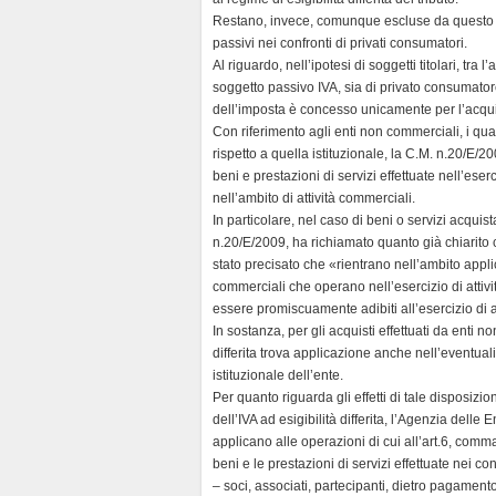
Restano, invece, comunque escluse da questo reg
passivi nei confronti di privati consumatori.
Al riguardo, nell’ipotesi di soggetti titolari, tra
soggetto passivo IVA, sia di privato consumatore,
dell’imposta è concesso unicamente per l’acquist
Con riferimento agli enti non commerciali, i qu
rispetto a quella istituzionale, la C.M. n.20/E/2
beni e prestazioni di servizi effettuate nell’es
nell’ambito di attività commerciali.
In particolare, nel caso di beni o servizi acqui
n.20/E/2009, ha richiamato quanto già chiarito 
stato precisato che «rientrano nell’ambito appli
commerciali che operano nell’esercizio di attivit
essere promiscuamente adibiti all’esercizio di a
In sostanza, per gli acquisti effettuati da enti 
differita trova applicazione anche nell’eventuali
istituzionale dell’ente.
Per quanto riguarda gli effetti di tale disposizio
dell’IVA ad esigibilità differita, l’Agenzia delle E
applicano alle operazioni di cui all’art.6, comm
beni e le prestazioni di servizi effettuate nei conf
– soci, associati, partecipanti, dietro pagamento 