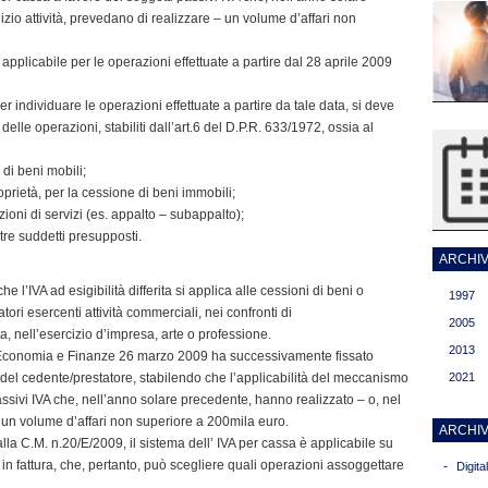
izio attività, prevedano di realizzare – un volume d’affari non
de applicabile per le operazioni effettuate a partire dal 28 aprile 2009
er individuare le operazioni effettuate a partire da tale data, si deve
e delle operazioni, stabiliti dall’art.6 del D.P.R. 633/1972, ossia al
di beni mobili;
roprietà, per la cessione di beni immobili;
ioni di servizi (es. appalto – subappalto);
tre suddetti presupposti.
ARCHIVI
he l’IVA ad esigibilità differita si applica alle cessioni di beni o
1997
atori esercenti attività commerciali, nei confronti di
2005
a, nell’esercizio d’impresa, arte o professione.
2013
ll’Economia e Finanze 26 marzo 2009 ha successivamente fissato
ri del cedente/prestatore, stabilendo che l’applicabilità del meccanismo
2021
 passivi IVA che, nell’anno solare precedente, hanno realizzato – o, nel
 – un volume d’affari non superiore a 200mila euro.
ARCHIV
la C.M. n.20/E/2009, il sistema dell’ IVA per cassa è applicabile su
in fattura, che, pertanto, può scegliere quali operazioni assoggettare
-
Digit