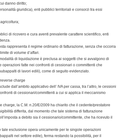
ui danno diritto;
sonalità giuridica), enti pubblici territoriali e consorzi tra essi
agricoltura;
bblici di ricovero e cura aventi prevalente carattere scientifico, enti
idenza.
imposta rappresenta il regime ordinario di fatturazione, senza che occorra
imite di volume d’affari.
modalità di liquidazione è preclusa ai soggetti che si avvalgono di
le operazioni fatte nei confronti di cessionari o committenti che
subappalti di lavori edili), come di seguito evidenziato.
 reverse charge
de dall’ambito applicativo dell’ IVA per cassa, tra l’altro, le cessioni
 confronti di cessionari/committenti a cui si applica il meccanismo
e charge, la C.M. n.20/E/2009 ha chiarito che il cedente/prestatore
gibilità differita, dal momento che tale sistema di fatturazione
l’imposta a debito sia il cessionario/committente, che ha ricevuto il
 tale esclusione opera unicamente per le singole operazioni
appalti nel settore edile), ferma restando la possibilità, per il