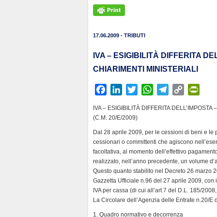
17.06.2009 - TRIBUTI
IVA – ESIGIBILITÀ DIFFERITA 
CHIARIMENTI MINISTERIALI
F
L
T
W
T
C
P
a
i
w
h
e
o
r
IVA – ESIGIBILITÀ DIFFERITA DELL’IMPOST
c
n
i
a
l
p
i
(C.M. 20/E/2009)
e
k
t
t
e
y
n
Dal 28 aprile 2009, per le cessioni di beni e le p
b
e
t
s
g
L
t
cessionari o committenti che agiscono nell’eserc
o
d
e
A
r
i
F
facoltativa, al momento dell’effettivo pagamento
o
I
r
p
a
n
r
realizzato, nell’anno precedente, un volume d’a
k
n
p
m
k
i
Questo quanto stabilito nel Decreto 26 marzo 2
Gazzetta Ufficiale n.96 del 27 aprile 2009, con i
e
IVA per cassa (di cui all’art.7 del D.L. 185/20
n
La Circolare dell’Agenzia delle Entrate n.20/E de
d
1. Quadro normativo e decorrenza