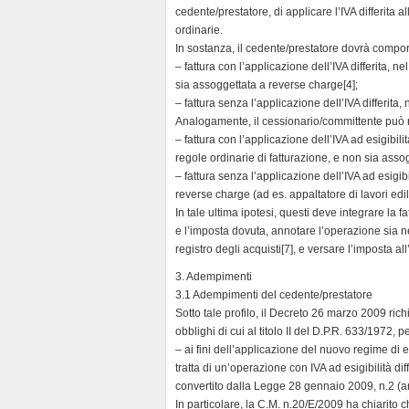
cedente/prestatore, di applicare l’IVA differita a
ordinarie.
In sostanza, il cedente/prestatore dovrà compo
– fattura con l’applicazione dell’IVA differita, 
sia assoggettata a reverse charge[4];
– fattura senza l’applicazione dell’IVA differita,
Analogamente, il cessionario/committente può 
– fattura con l’applicazione dell’IVA ad esigibili
regole ordinarie di fatturazione, e non sia assog
– fattura senza l’applicazione dell’IVA ad esigibi
reverse charge (ad es. appaltatore di lavori edi
In tale ultima ipotesi, questi deve integrare la 
e l’imposta dovuta, annotare l’operazione sia nel 
registro degli acquisti[7], e versare l’imposta all
3. Adempimenti
3.1 Adempimenti del cedente/prestatore
Sotto tale profilo, il Decreto 26 marzo 2009 rich
obblighi di cui al titolo II del D.P.R. 633/1972,
– ai fini dell’applicazione del nuovo regime di e
tratta di un’operazione con IVA ad esigibilità d
convertito dalla Legge 28 gennaio 2009, n.2 (
In particolare, la C.M. n.20/E/2009 ha chiarito c