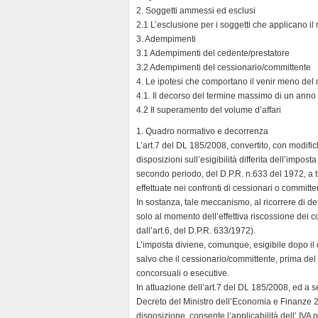
l
2. Soggetti ammessi ed esclusi
y
2.1 L’esclusione per i soggetti che applicano il 
3. Adempimenti
3.1 Adempimenti del cedente/prestatore
3.2 Adempimenti del cessionario/committente
4. Le ipotesi che comportano il venir meno de
4.1. Il decorso del termine massimo di un anno
4.2 Il superamento del volume d’affari
1. Quadro normativo e decorrenza
L’art.7 del DL 185/2008, convertito, con modifi
disposizioni sull’esigibilità differita dell’impos
secondo periodo, del D.P.R. n.633 del 1972, a tut
effettuate nei confronti di cessionari o committ
In sostanza, tale meccanismo, al ricorrere di de
solo al momento dell’effettiva riscossione dei cor
dall’art.6, del D.P.R. 633/1972).
L’imposta diviene, comunque, esigibile dopo il
salvo che il cessionario/committente, prima del
concorsuali o esecutive.
In attuazione dell’art.7 del DL 185/2008, ed a s
Decreto del Ministro dell’Economia e Finanze 26
disposizione, consente l’applicabilità dell’ IVA 