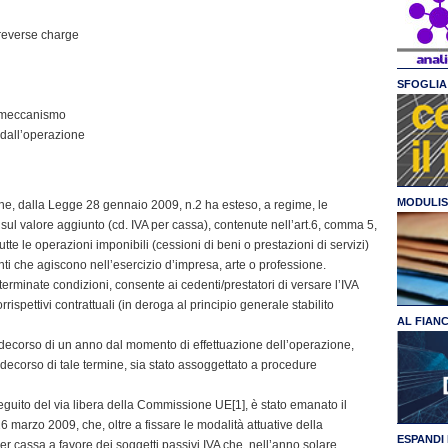
reverse charge
SFOGLIA 
l meccanismo
 dall’operazione
MODULIS
che, dalla Legge 28 gennaio 2009, n.2 ha esteso, a regime, le
ta sul valore aggiunto (cd. IVA per cassa), contenute nell’art.6, comma 5,
te le operazioni imponibili (cessioni di beni o prestazioni di servizi)
enti che agiscono nell’esercizio d’impresa, arte o professione.
terminate condizioni, consente ai cedenti/prestatori di versare l’IVA
rispettivi contrattuali (in deroga al principio generale stabilito
AL FIAN
 decorso di un anno dal momento di effettuazione dell’operazione,
 decorso di tale termine, sia stato assoggettato a procedure
eguito del via libera della Commissione UE[1], è stato emanato il
 marzo 2009, che, oltre a fissare le modalità attuative della
ESPANDI 
per cassa a favore dei soggetti passivi IVA che, nell’anno solare