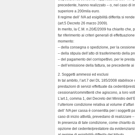
precedente, hanno realizzato – o, nel caso di in
superiore a 200mila euro.
Il regime dell’ IVA ad esigibilità differita si ren
(art.5 Decreto 26 marzo 2009).
In merito, la C.M. n.20/E/2009 ha chiarito che, p
far riferimento ai criteri generali di effettuazion
momento:
– della consegna o spedizione, per la cessione 
– della stipula dell’atto di trasferimento della p
– del pagamento del corrispettivo, per le prestaz
– dell’emissione della fattura, se precedente ai 
2. Soggetti ammessi ed esclusi
In tal ambito, l’art.7 del DL 185/2008 stabilisce c
prestazioni di servizi effettuate da cedenti/prest
cessionari/committenti che agiscono, a loro volt
L’art.1, comma 1, del Decreto del Ministro de
l’ulteriore condizione relativa al volume d’affa
dell’ IVA per cassa è consentita per i soggetti
caso di inizio attività, prevedano di realizzare
In presenza di tale condizione, come chiarito dal
opzione del cedente/prestatore da evidenziarsi 
al regime di esigibilità differita del tributo.