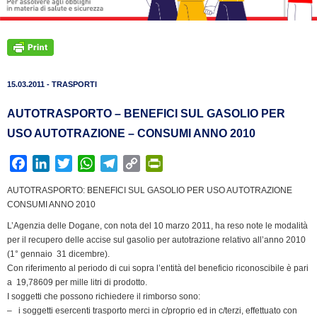
15.03.2011 - TRASPORTI
AUTOTRASPORTO – BENEFICI SUL GASOLIO PER
USO AUTOTRAZIONE – CONSUMI ANNO 2010
F
L
T
W
T
C
P
a
i
w
h
e
o
r
AUTOTRASPORTO: BENEFICI SUL GASOLIO PER USO AUTOTRAZIONE 
c
n
i
a
l
p
i
CONSUMI ANNO 2010
e
k
t
t
e
y
n
L’Agenzia delle Dogane, con nota del 10 marzo 2011, ha reso note le modalità
b
e
t
s
g
L
t
per il recupero delle accise sul gasolio per autotrazione relativo all’anno 2010
o
d
e
A
r
i
F
(1° gennaio  31 dicembre).
o
I
r
p
a
n
r
Con riferimento al periodo di cui sopra l’entità del beneficio riconoscibile è pari
k
n
p
m
k
i
a  19,78609 per mille litri di prodotto.
I soggetti che possono richiedere il rimborso sono:
e
– i soggetti esercenti trasporto merci in c/proprio ed in c/terzi, effettuato con
n