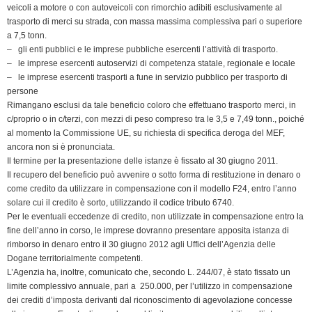
veicoli a motore o con autoveicoli con rimorchio adibiti esclusivamente al
d
trasporto di merci su strada, con massa massima complessiva pari o superiore
l
a 7,5 tonn.
y
– gli enti pubblici e le imprese pubbliche esercenti l’attività di trasporto.
– le imprese esercenti autoservizi di competenza statale, regionale e locale
– le imprese esercenti trasporti a fune in servizio pubblico per trasporto di
persone
Rimangano esclusi da tale beneficio coloro che effettuano trasporto merci, in
c/proprio o in c/terzi, con mezzi di peso compreso tra le 3,5 e 7,49 tonn., poiché
al momento la Commissione UE, su richiesta di specifica deroga del MEF,
ancora non si è pronunciata.
Il termine per la presentazione delle istanze è fissato al 30 giugno 2011.
Il recupero del beneficio può avvenire o sotto forma di restituzione in denaro o
come credito da utilizzare in compensazione con il modello F24, entro l’anno
solare cui il credito è sorto, utilizzando il codice tributo 6740.
Per le eventuali eccedenze di credito, non utilizzate in compensazione entro la
fine dell’anno in corso, le imprese dovranno presentare apposita istanza di
rimborso in denaro entro il 30 giugno 2012 agli Uffici dell’Agenzia delle
Dogane territorialmente competenti.
L’Agenzia ha, inoltre, comunicato che, secondo L. 244/07, è stato fissato un
limite complessivo annuale, pari a  250.000, per l’utilizzo in compensazione
dei crediti d’imposta derivanti dal riconoscimento di agevolazione concesse