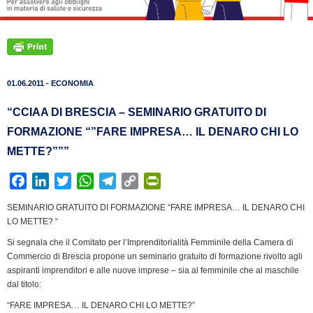
01.06.2011 - ECONOMIA
“CCIAA DI BRESCIA – SEMINARIO GRATUITO DI
FORMAZIONE “”FARE IMPRESA… IL DENARO CHI LO
METTE?”””
F
L
T
W
T
C
P
a
i
w
h
e
o
r
SEMINARIO GRATUITO DI FORMAZIONE “FARE IMPRESA… IL DENARO CHI
c
n
i
a
l
p
i
LO METTE? “
e
k
t
t
e
y
n
Si segnala che il Comitato per l’Imprenditorialità Femminile della Camera di
b
e
t
s
g
L
t
Commercio di Brescia propone un seminario gratuito di formazione rivolto agli
o
d
e
A
r
i
F
aspiranti imprenditori e alle nuove imprese – sia al femminile che al maschile 
o
I
r
p
a
n
r
dal titolo:
k
n
p
m
k
i
“FARE IMPRESA… IL DENARO CHI LO METTE?”