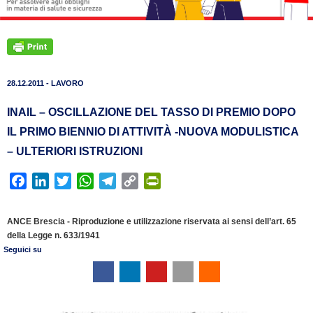
28.12.2011 - LAVORO
INAIL – OSCILLAZIONE DEL TASSO DI PREMIO DOPO
IL PRIMO BIENNIO DI ATTIVITÀ -NUOVA MODULISTICA
– ULTERIORI ISTRUZIONI
F
L
T
W
T
C
P
a
i
w
h
e
o
r
c
n
i
a
l
p
i
ANCE Brescia - Riproduzione e utilizzazione riservata ai sensi dell’art. 65
e
k
t
t
e
y
n
della Legge n. 633/1941
b
e
t
s
g
L
t
Seguici su
o
d
e
A
r
i
F
o
I
r
p
a
n
r
k
n
p
m
k
i