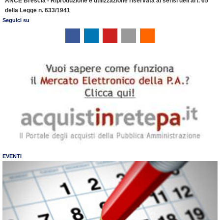
ANCE Brescia - Riproduzione e utilizzazione riservata ai sensi dell’art. 65
della Legge n. 633/1941
d
Seguici su
l
y
EVENTI