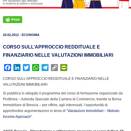
20.02.2012 - ECONOMIA
CORSO SULL’APPROCCIO REDDITUALE E
FINANZIARIO NELLE VALUTAZIONI IMMOBILIARI
F
L
T
W
T
C
P
a
i
w
h
e
o
r
CORSO SULL’APPROCCIO REDDITUALE E FINANZIARIO NELLE
c
n
i
a
l
p
i
VALUTAZIONI IMMOBILIARI
e
k
t
t
e
y
n
Si pubblica in allegato il programma del corso di formazione organizzato da
b
e
t
s
g
L
t
ProBrixia – Azienda Speciale della Camera di Commercio, tramite la Borsa
o
d
e
A
r
i
F
Immobiliare di Brescia – per offrire, agli interessati, l’opportunità di
o
I
r
p
a
n
r
approfondire argomentazioni in tema di
“Valutazioni Immobiliari – Metodo:
k
n
p
m
k
i
Income Approach”.
e
n