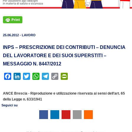
25.06.2012 - LAVORO
INPS – PRESCRIZIONE DEI CONTRIBUTI – DENUNCIA
DEL LAVORATORE E DEI SUOI SUPERSTITI –
MESSAGGIO N. 8447/2012
F
L
T
W
T
C
P
a
i
w
h
e
o
r
c
n
i
a
l
p
i
ANCE Brescia - Riproduzione e utilizzazione riservata ai sensi dell’art. 65
e
k
t
t
e
y
n
della Legge n. 633/1941
b
e
t
s
g
L
t
Seguici su
o
d
e
A
r
i
F
o
I
r
p
a
n
r
k
n
p
m
k
i