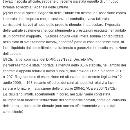
trovato risposta ufficiale, sebbene di recente sia stata oggetto di un nuovo
formale sollecito all’Agenzia delle Entrate.
[2] Nel caso di specie, l’Agenzia delle Entrate era ricorsa in Cassazione contro
l’operato di un’impresa che, in costanza di contratto, aveva fatturato i
corrispettivi ricevuti al netto delle predette ritenute. In particolare, l’Agenzia
delle Entrate sosteneva che, con riferimento a prestazioni eseguite nell’ambito
di un contratto d’appalto, l’IVA fosse dovuta «sull’intera somma contabilizzata
nello stato di avanzamento lavori», ancorché parte di essa non fosse stata, di
fatto, liquidata dal committente, ma trattenuta a garanzia dell’esatta esecuzione
dell’appalto.
[3] Cfr. l’art.6, comma 3, del D.P.R. 633/1972  Decreto IVA.
[4] Nell’esempio è stata riportata la ritenuta dello 0,5% stabilita, nell’ambito dei
contratti d’appalto relativi a lavori pubblici, dall’art.4 del D.P.R. 5 ottobre 2010
n. 207- Regolamento di esecuzione ed attuazione del decreto legislativo 12
aprile 2006, n. 163, recante «Codice dei contratti pubblici relativi a lavori,
servizi e forniture in attuazione delle direttive 2004/17/CE e 2004/18/CE».
[5] Risultano, infatti, accertamenti in corso, nei quali viene contestata
all’impresa la mancata fatturazione dei corrispettivi ricevuti, prima del collaudo
dell’opera, al lordo delle ritenute (non ancora effettivamente versate dal
committente).