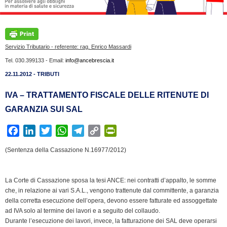
Servizio Tributario - referente: rag. Enrico Massardi
Tel. 030.399133 - Email:
info@ancebrescia.it
22.11.2012 - TRIBUTI
IVA – TRATTAMENTO FISCALE DELLE RITENUTE DI
GARANZIA SUI SAL
F
L
T
W
T
C
P
a
i
w
h
e
o
r
(Sentenza della Cassazione N.16977/2012)
c
n
i
a
l
p
i
e
k
t
t
e
y
n
b
e
t
s
g
L
t
La Corte di Cassazione sposa la tesi ANCE: nei contratti d’appalto, le somme
che, in relazione ai vari S.A.L., vengono trattenute dal committente, a garanzia
o
d
e
A
r
i
F
della corretta esecuzione dell’opera, devono essere fatturate ed assoggettate
o
I
r
p
a
n
r
ad IVA solo al termine dei lavori e a seguito del collaudo.
k
n
p
m
k
i
Durante l’esecuzione dei lavori, invece, la fatturazione dei SAL deve operarsi