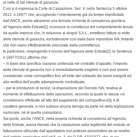
e
al netto di tali ritenute di garanzia.
n
Così si è espressa la Corte di Cassazione, Sez. V, nella Sentenza 5 ottobre
2012, n.16977 che, accogliendo l’orientamento già da tempo manifestato
d
dall’ANCE, anche attraverso una formale richiesta di consulenza giuridica
l
all’Agenzia delle Entrate[1], riconosce la correttezza del comportamento tenuto
y
da quelle imprese che, in relazione ai singoli S.A.L., emettono fatture al netto
delle ritenute di garanzia, escludendole così dalla base imponibile IVA, fintanto
che non siano effettivamente svincolate dalla committenza.
In particolare, respingendo il ricorso dell’Agenzia delle Entrate[2], la Sentenza
n.16977/2012 afferma che:
– in base alla specifica clausola contenuta nel contratto d’appalto, l’importo
delle ritenute di garanzia non è immediatamente esigibile e non può essere
considerato come corrispettivo fino all’esito del collaudo dei lavori eseguiti ed
alla verifica dell’esatto adempimento contrattuale;
– per le prestazioni di servizi, la disposizione del Decreto IVA, relativa al
momento di effettuazione delle operazioni, secondo la quale le stesse «si
considerano effettuate all’atto del pagamento del corrispettivo»[3], è di
carattere generale, e non subisce alcuna deroga da parte né della legislazione
nazionale, né di quella comunitaria.
Sul punto, anche l’ANCE, nella propria richiesta di consulenza all’Agenzia
delle Entrate, aveva rilevato che la valutazione sulla legittimità del metodo di
fatturazione utilizzato dall’appaltatore non potesse prescindere da un’analisi
dell’ambito applicativo dell’art.6, co. 3, del D.P.R. 633/1972, che, in via