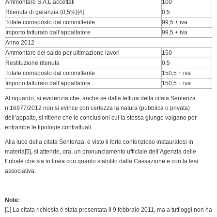
Ammontare S.A.L.accettati
100
Ritenuta di garanzia (0,5%)[4]
0,5
Totale corrisposto dal committente
99,5 + iva
Importo fatturato dall’appaltatore
99,5 + iva
Anno 2012
Ammontare del saldo per ultimazione lavori
150
Restituzione ritenuta
0,5
Totale corrisposto dal committente
150,5 + iva
Importo fatturato dall’appaltatore
150,5 + iva
Al riguardo, si evidenzia che, anche se dalla lettura della citata Sentenza
n.16977/2012 non si evince con certezza la natura (pubblica o privata)
dell’appalto, si ritiene che le conclusioni cui la stessa giunge valgano per
entrambe le tipologie contrattuali.
Alla luce della citata Sentenza, e visto il forte contenzioso instauratosi in
materia[5], si attende, ora, un pronunciamento ufficiale dell’Agenzia delle
Entrate che sia in linea con quanto stabilito dalla Cassazione e con la tesi
associativa.
Note:
[1] La citata richiesta è stata presentata il 9 febbraio 2011, ma a tutt’oggi non ha