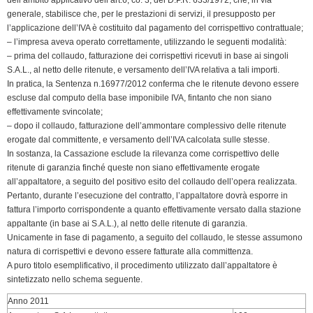
generale, stabilisce che, per le prestazioni di servizi, il presupposto per
l’applicazione dell’IVA è costituito dal pagamento del corrispettivo contrattuale;
– l’impresa aveva operato correttamente, utilizzando le seguenti modalità:
– prima del collaudo, fatturazione dei corrispettivi ricevuti in base ai singoli
S.A.L., al netto delle ritenute, e versamento dell’IVA relativa a tali importi.
In pratica, la Sentenza n.16977/2012 conferma che le ritenute devono essere
escluse dal computo della base imponibile IVA, fintanto che non siano
effettivamente svincolate;
– dopo il collaudo, fatturazione dell’ammontare complessivo delle ritenute
erogate dal committente, e versamento dell’IVA calcolata sulle stesse.
In sostanza, la Cassazione esclude la rilevanza come corrispettivo delle
ritenute di garanzia finché queste non siano effettivamente erogate
all’appaltatore, a seguito del positivo esito del collaudo dell’opera realizzata.
Pertanto, durante l’esecuzione del contratto, l’appaltatore dovrà esporre in
fattura l’importo corrispondente a quanto effettivamente versato dalla stazione
appaltante (in base ai S.A.L.), al netto delle ritenute di garanzia.
Unicamente in fase di pagamento, a seguito del collaudo, le stesse assumono
natura di corrispettivi e devono essere fatturate alla committenza.
A puro titolo esemplificativo, il procedimento utilizzato dall’appaltatore è
sintetizzato nello schema seguente.
Anno 2011