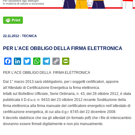
22.11.2012 - TECNICA
PER L’ACE OBBLIGO DELLA FIRMA ELETTRONICA
F
L
T
W
T
C
P
a
i
w
h
e
o
r
PER L’ACE OBBLIGO DELLA FIRMA ELETTRONICA
c
n
i
a
l
p
i
Dal 1° marzo 2013 sarà obbligatorio, per i soggetti certificatori, apporre
e
k
t
t
e
y
n
all’Attestato di Certificazione Energetica la firma elettronica.
b
e
t
s
g
L
t
Infatti sul Bollettino Ufficiale, Serie Ordinaria, n. 43, del 26 ottobre 2012, è stata
o
d
e
A
r
i
F
pubblicata il D.d.u.o. n. 9433 del 23 ottobre 2012 recante Sostituzione della
o
I
r
p
a
n
r
firma elettronica alla firma manuale del certificatore energetico nell’attestato di
k
n
p
m
k
i
certificazione energetica, di cui alla d.g.r. 8745 del 22 dicembre 2008.
Il decreto stabilisce che sia gli attestati (in formato pdf) che i file di interscambio
e
dovranno essere firmati digitalmente e non più manualmente.
n
d