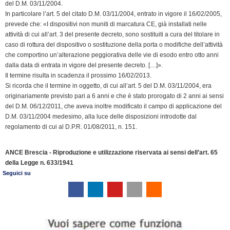
k
n
p
m
k
i
del D.M. 03/11/2004.
In particolare l’art. 5 del citato D.M. 03/11/2004, entrato in vigore il 16/02/2005,
e
prevede che: «I dispositivi non muniti di marcatura CE, già installati nelle
n
attività di cui all’art. 3 del presente decreto, sono sostituiti a cura del titolare in
d
caso di rottura del dispositivo o sostituzione della porta o modifiche dell’attività
l
che comportino un’alterazione peggiorativa delle vie di esodo entro otto anni
y
dalla data di entrata in vigore del presente decreto. […]».
Il termine risulta in scadenza il prossimo 16/02/2013.
Si ricorda che il termine in oggetto, di cui all’art. 5 del D.M. 03/11/2004, era
originariamente previsto pari a 6 anni e che è stato prorogato di 2 anni ai sensi
del D.M. 06/12/2011, che aveva inoltre modificato il campo di applicazione del
D.M. 03/11/2004 medesimo, alla luce delle disposizioni introdotte dal
regolamento di cui al D.P.R. 01/08/2011, n. 151.
ANCE Brescia - Riproduzione e utilizzazione riservata ai sensi dell’art. 65
della Legge n. 633/1941
Seguici su