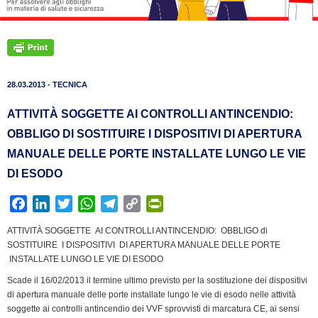
28.03.2013 - TECNICA
ATTIVITÀ SOGGETTE AI CONTROLLI ANTINCENDIO:
OBBLIGO DI SOSTITUIRE I DISPOSITIVI DI APERTURA
MANUALE DELLE PORTE INSTALLATE LUNGO LE VIE
DI ESODO
F
L
T
W
T
C
P
a
i
w
h
e
o
r
ATTIVITÀ SOGGETTE AI CONTROLLI ANTINCENDIO: OBBLIGO di
c
n
i
a
l
p
i
SOSTITUIRE I DISPOSITIVI DI APERTURA MANUALE DELLE PORTE
e
k
t
t
e
y
n
INSTALLATE LUNGO LE VIE DI ESODO
b
e
t
s
g
L
t
Scade il 16/02/2013 il termine ultimo previsto per la sostituzione dei dispositivi
o
d
e
A
r
i
F
di apertura manuale delle porte installate lungo le vie di esodo nelle attività
o
I
r
p
a
n
r
soggette ai controlli antincendio dei VVF sprovvisti di marcatura CE, ai sensi