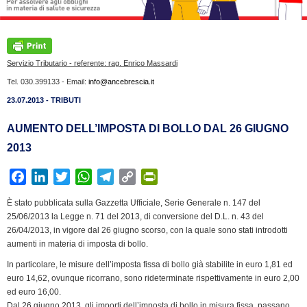
Servizio Tributario - referente: rag. Enrico Massardi
Tel. 030.399133 - Email:
info@ancebrescia.it
23.07.2013 - TRIBUTI
AUMENTO DELL’IMPOSTA DI BOLLO DAL 26 GIUGNO
2013
F
L
T
W
T
C
P
a
i
w
h
e
o
r
È stato pubblicata sulla Gazzetta Ufficiale, Serie Generale n. 147 del
c
n
i
a
l
p
i
25/06/2013 la Legge n. 71 del 2013, di conversione del D.L. n. 43 del
e
k
t
t
e
y
n
26/04/2013, in vigore dal 26 giugno scorso, con la quale sono stati introdotti
b
e
t
s
g
L
t
aumenti in materia di imposta di bollo.
o
d
e
A
r
i
F
In particolare, le misure dell’imposta fissa di bollo già stabilite in euro 1,81 ed
o
I
r
p
a
n
r
euro 14,62, ovunque ricorrano, sono rideterminate rispettivamente in euro 2,00
k
n
p
m
k
i
ed euro 16,00.
Dal 26 giugno 2013, gli importi dell’imposta di bollo in misura fissa, passano