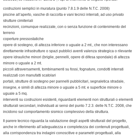
costruzioni semplici in muratura (punto 7.8.1.9 delle N.T.C. 2008)
piscine all’aperto, vasche di raccolta e vani tecnici interrati, ad uso privato
strutture cimiteriali
recinzioni, comunque realizzate, con o senza funzione di contenimento del
terreno
coperture pressostatiche
opere di sostegno, di altezza inferiore o uguale a 2 mt., che non interessano
direttamente infrastrutture o spazi pubblici aventi valenza strategica o rilevante
opere idrauliche minori (briglie, pennelli, opere di difesa spondale) di altezza
minore o uguale a 2 mt.
piccoli attraversamenti, tombinamenti su fossi, fognature, condotti interrati
realizzati con manufatti scatolari
portali, strutture di sostegno per pannelli pubblicitari, segnaletica stradale,
insegne, e simili di altezza minore o uguale a 5 mt. e superficie minore o
uguale a 5 mq.
interventi su costruzioni esistenti, riguardanti elementi non strutturali o elementi
strutturali secondari, individuati ai sensi del punto 7.2.3. delle N.T.C. 2008, che
incidono sul comportamento sismico complessivo della struttura.
Il parere tecnico riguarda la valutazione degli aspetti strutturali del progetto,
anche in riferimento all’adeguatezza e completezza dei contenuti progettuali,
alla corrispondenza tra indagini conoscitive e parametri progettuali, alla