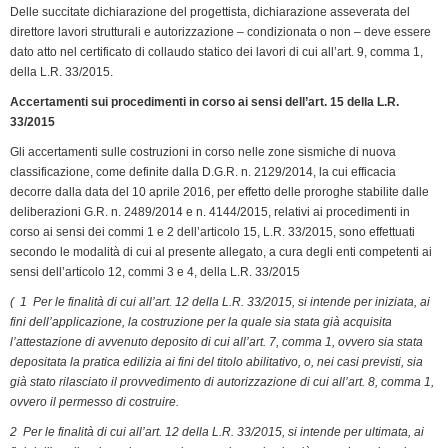
Delle succitate dichiarazione del progettista, dichiarazione asseverata del
direttore lavori strutturali e autorizzazione – condizionata o non – deve essere
dato atto nel certificato di collaudo statico dei lavori di cui all’art. 9, comma 1,
della L.R. 33/2015.
Accertamenti sui procedimenti in corso ai sensi dell’art. 15 della L.R.
33/2015
Gli accertamenti sulle costruzioni in corso nelle zone sismiche di nuova
classificazione, come definite dalla D.G.R. n. 2129/2014, la cui efficacia
decorre dalla data del 10 aprile 2016, per effetto delle proroghe stabilite dalle
deliberazioni G.R. n. 2489/2014 e n. 4144/2015, relativi ai procedimenti in
corso ai sensi dei commi 1 e 2 dell’articolo 15, L.R. 33/2015, sono effettuati
secondo le modalità di cui al presente allegato, a cura degli enti competenti ai
sensi dell’articolo 12, commi 3 e 4, della L.R. 33/2015
( 1 Per le finalità di cui all’art. 12 della L.R. 33/2015, si intende per iniziata, ai
fini dell’applicazione, la costruzione per la quale sia stata già acquisita
l’attestazione di avvenuto deposito di cui all’art. 7, comma 1, ovvero sia stata
depositata la pratica edilizia ai fini del titolo abilitativo, o, nei casi previsti, sia
già stato rilasciato il provvedimento di autorizzazione di cui all’art. 8, comma 1,
ovvero il permesso di costruire.
2 Per le finalità di cui all’art. 12 della L.R. 33/2015, si intende per ultimata, ai