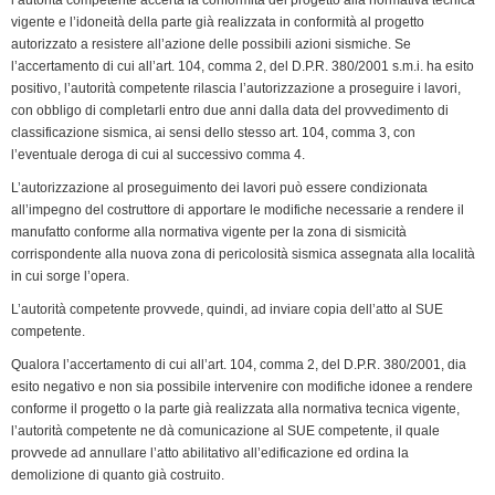
vigente e l’idoneità della parte già realizzata in conformità al progetto
autorizzato a resistere all’azione delle possibili azioni sismiche. Se
l’accertamento di cui all’art. 104, comma 2, del D.P.R. 380/2001 s.m.i. ha esito
positivo, l’autorità competente rilascia l’autorizzazione a proseguire i lavori,
con obbligo di completarli entro due anni dalla data del provvedimento di
classificazione sismica, ai sensi dello stesso art. 104, comma 3, con
l’eventuale deroga di cui al successivo comma 4.
L’autorizzazione al proseguimento dei lavori può essere condizionata
all’impegno del costruttore di apportare le modifiche necessarie a rendere il
manufatto conforme alla normativa vigente per la zona di sismicità
corrispondente alla nuova zona di pericolosità sismica assegnata alla località
in cui sorge l’opera.
L’autorità competente provvede, quindi, ad inviare copia dell’atto al SUE
competente.
Qualora l’accertamento di cui all’art. 104, comma 2, del D.P.R. 380/2001, dia
esito negativo e non sia possibile intervenire con mo­difiche idonee a rendere
conforme il progetto o la parte già realizzata alla normativa tecnica vigente,
l’autorità competente ne dà comunicazione al SUE competente, il quale
provvede ad annullare l’atto abilitativo all’edificazione ed ordina la
demolizione di quanto già costruito.