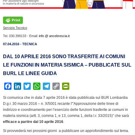
Servizio Tecnico
Tel. 030.399133 - Email:
info @ ancebrescia.it
07.04.2016 - TECNICA
DAL 10 APRILE 2016 SONO TRASFERITE AI COMUNI
LE FUNZIONI IN MATERIA SISMICA – PUBBLICATE SUL
BURL LE LINEE GUIDA
F
L
T
W
T
C
P
a
i
w
h
e
o
r
Si comunica che in data 7 aprile 2016 è stata pubblicata sul BUR Lombardia
c
n
i
a
l
p
i
D.g.r. 30 marzo 2016 – n. X/5001 recante l'”Approvazione delle linee di
e
k
t
t
e
y
n
indirizzo e coordinamento per l’esercizio delle funzioni trasferite ai comuni in
b
e
t
s
g
L
t
materia sismica (artt. 3, comma 1, e 13, comma 1, della l.r. 33/2015)” che sarà
efficace a partire dal 10 aprile 2016
o
d
e
A
r
i
.
F
o
I
r
p
a
n
r
Si provvederà nei prossimi giorni a pubblicare un approfondimento sul tema.