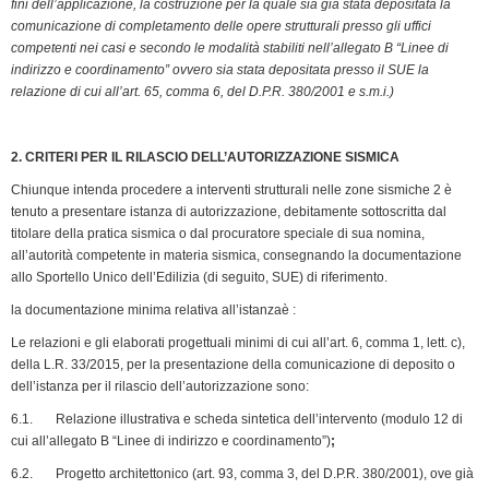
fini dell’applicazione, la costruzione per la quale sia già stata depositata la
comunicazione di completamento delle opere strutturali presso gli uffici
competenti nei casi e secondo le modalità stabiliti nell’allegato B “Linee di
indirizzo e coordinamento” ovvero sia stata depositata presso il SUE la
relazione di cui all’art. 65, comma 6, del D.P.R. 380/2001 e s.m.i.)
2. CRITERI PER IL RILASCIO DELL’AUTORIZZAZIONE SISMICA
Chiunque intenda procedere a interventi strutturali nelle zone sismiche 2 è
tenuto a presentare istanza di autorizzazione, debitamente sottoscritta dal
titolare della pratica sismica o dal procuratore speciale di sua nomina,
all’autorità competente in materia sismica, consegnando la documentazione
allo Sportello Unico dell’Edilizia (di seguito, SUE) di riferimento.
la documentazione minima relativa all’istanzaè :
Le relazioni e gli elaborati progettuali minimi di cui all’art. 6, comma 1, lett. c),
della L.R. 33/2015, per la presentazione della comunica­zione di deposito o
dell’istanza per il rilascio dell’autorizzazione sono:
6.1. Relazione illustrativa e scheda sintetica dell’intervento (modulo 12 di
cui all’allegato B “Linee di indirizzo e coordinamen­to”)
;
6.2. Progetto architettonico (art. 93, comma 3, del D.P.R. 380/2001), ove già