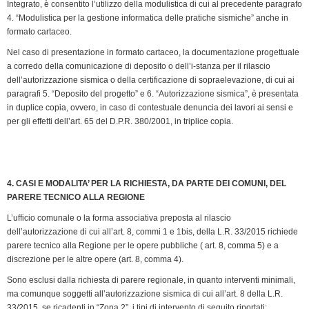
Integrato, è consentito l’utilizzo della modulistica di cui al precedente paragrafo
4. “Modulistica per la gestione informatica delle pratiche sismiche” anche in
formato cartaceo.
Nel caso di presentazione in formato cartaceo, la documentazione progettuale
a corredo della comunicazione di deposito o dell’i-stanza per il rilascio
dell’autorizzazione sismica o della certificazione di sopraelevazione, di cui ai
paragrafi 5. “Deposito del progetto” e 6. “Autorizzazione sismica”, è presentata
in duplice copia, ovvero, in caso di contestuale denuncia dei lavori ai sensi e
per gli effetti dell’art. 65 del D.P.R. 380/2001, in triplice copia.
4. CASI E MODALITA’ PER LA RICHIESTA, DA PARTE DEI COMUNI, DEL
PARERE TECNICO ALLA REGIONE
L’ufficio comunale o la forma associativa preposta al rilascio
dell’autorizzazione di cui all’art. 8, commi 1 e 1bis, della L.R. 33/2015 richiede
parere tecnico alla Regione per le opere pubbliche ( art. 8, comma 5) e a
discrezione per le altre opere (art. 8, comma 4).
Sono esclusi dalla richiesta di parere regionale, in quanto interventi minimali,
ma comunque soggetti all’autorizzazione sismica di cui all’art. 8 della L.R.
33/2015, se ricadenti in “Zona 2”, i tipi di intervento di seguito riportati: