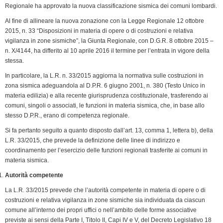
Regionale ha approvato la nuova classificazione sismica dei comuni lombardi.
Al fine di allineare la nuova zonazione con la Legge Regionale 12 ottobre
2015, n. 33 “Disposizioni in materia di opere o di costruzioni e relativa
vigilanza in zone sismiche”, la Giunta Regionale, con D.G.R. 8 ottobre 2015 –
n. X/4144, ha differito al 10 aprile 2016 il termine per l’entrata in vigore della
stessa.
In particolare, la L.R. n. 33/2015 aggiorna la normativa sulle costruzioni in
zona sismica adeguandola al D.P.R. 6 giugno 2001, n. 380 (Testo Unico in
materia edilizia) e alla recente giurisprudenza costituzionale, trasferendo ai
comuni, singoli o associati, le funzioni in materia sismica, che, in base allo
stesso D.P.R., erano di competenza regionale.
Si fa pertanto seguito a quanto disposto dall’art. 13, comma 1, lettera b), della
L.R. 33/2015, che prevede la definizione delle linee di indirizzo e
coordinamento per l’esercizio delle funzioni regionali trasferite ai comuni in
materia sismica.
Autorità competente
La L.R. 33/2015 prevede che l’autorità competente in materia di opere o di
costruzioni e relativa vigilanza in zone sismiche sia indivi­duata da ciascun
comune all’interno dei propri uffici o nell’ambito delle forme associative
previste ai sensi della Parte I, Titolo II, Capi IV e V, del Decreto Legislativo 18