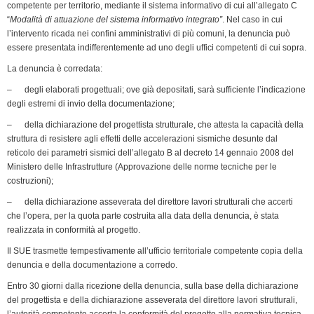
competente per territorio, mediante il sistema informativo di cui all’allegato C
“
Modalità di attuazione del sistema informativo integrato”
. Nel caso in cui
l’intervento ricada nei confini amministrativi di più comuni, la denuncia può
essere presentata indifferentemente ad uno degli uffici competenti di cui sopra.
La denuncia è corredata:
– degli elaborati progettuali; ove già depositati, sarà sufficiente l’indicazione
degli estremi di invio della documentazione;
– della dichiarazione del progettista strutturale, che attesta la capacità della
struttura di resistere agli effetti delle accelerazioni sismiche desunte dal
reticolo dei parametri sismici dell’allegato B al decreto 14 gennaio 2008 del
Ministero delle Infrastrutture (Approvazione delle norme tecniche per le
costruzioni);
– della dichiarazione asseverata del direttore lavori strutturali che accerti
che l’opera, per la quota parte costruita alla data della denuncia, è stata
realizzata in conformità al progetto.
Il SUE trasmette tempestivamente all’ufficio territoriale competente copia della
denuncia e della documentazione a corredo.
Entro 30 giorni dalla ricezione della denuncia, sulla base della dichiarazione
del progettista e della dichiarazione asseverata del direttore lavori strutturali,
l’autorità competente accerta la conformità del progetto alla normativa tecnica