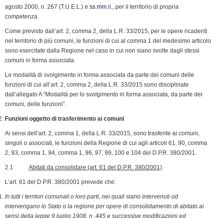
agosto 2000, n. 267 (T.U.E.L.) e
ss.mm
.ii., per il territorio di propria
competenza.
Come previsto dall’art. 2, comma 2, della L.R. 33/2015, per le opere ricadenti
nel territorio di più comuni, le funzioni di cui al comma 1 del medesimo articolo
sono esercitate dalla Regione nel caso in cui non siano svolte dagli stessi
comuni in forma associata.
Le modalità di svolgimento in forma associata da parte dei comuni delle
funzioni di cui all’art. 2, comma 2, della L.R. 33/2015 sono disciplinate
dall’allegato A “Modalità per lo svolgimento in forma associata, da parte dei
comuni, delle funzioni”.
Funzioni oggetto di trasferimento ai comuni
Ai sensi dell’art. 2, comma 1, della L.R. 33/2015, sono trasferite ai comuni,
singoli o associati, le funzioni della Regione di cui agli articoli 61, 90, comma
2, 93, comma 1, 94, comma 1, 96, 97, 99, 100 e 104 del D.P.R. 380/2001.
2.1
Abitati da consolidare (art. 61 del D.P.R. 380/2001)
L’art. 61 del D.P.R. 380/2001 prevede che:
In tutti i territori comunali o loro parti, nei quali siano intervenuti od
intervengano lo Stato o la regione per opere di consolidamento di abitato ai
sensi della legge 9 luglio 1908, n. 445 e successive modificazioni ed