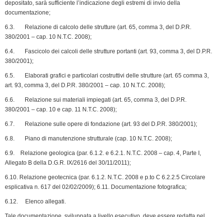
depositato, sarà sufficiente l’indicazione degli estre­mi di invio della
documentazione;
6.3. Relazione di calcolo delle strutture (art. 65, comma 3, del D.P.R.
380/2001 – cap. 10 N.T.C. 2008);
6.4. Fascicolo dei calcoli delle strutture portanti (art. 93, comma 3, del D.P.R.
380/2001);
6.5. Elaborati grafici e particolari costruttivi delle strutture (art. 65 comma 3,
art. 93, comma 3, del D.P.R. 380/2001 – cap. 10 N.T.C. 2008);
6.6. Relazione sui materiali impiegati (art. 65, comma 3, del D.P.R.
380/2001 – cap. 10 e cap. 11 N.T.C. 2008);
6.7. Relazione sulle opere di fondazione (art. 93 del D.P.R. 380/2001);
6.8. Piano di manutenzione strutturale (cap. 10 N.T.C. 2008);
6.9. Relazione geologica (par. 6.1.2. e 6.2.1. N.T.C. 2008 – cap. 4, Parte I,
Allegato B della D.G.R. IX/2616 del 30/11/2011);
6.10. Relazione geotecnica (par. 6.1.2. N.T.C. 2008 e p.to C 6.2.2.5 Circolare
esplicativa n. 617 del 02/02/2009); 6.11. Documentazione fotografica;
6.12. Elenco allegati.
Tale documentazione, sviluppata a livello esecutivo, deve essere redatta nel