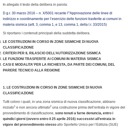
k
n
p
m
k
i
In allegato il testo della delibera in parola:
e
D.g.r. 30 marzo 2016 – n. X/5001 recante l'”Approvazione delle linee di
n
indirizzo e coordinamento per l’esercizio delle funzioni trasferite ai comuni in
d
materia sismica (artt. 3, comma 1, e 13, comma 1, della l.r. 33/2015)
l
Si riportano i contenuti principali della suddetta delibera.
y
LE COSTRUZIONI IN CORSO IN ZONE SISMICHE DI NUOVA
CLASSIFICAZIONE
CRITERI PER IL RILASCIO DELL’AUTORIZZAZIONE SISMICA
LE FUNZIONI TRASFERITE AI COMUNI IN MATERIA SISMICA
CASI E MODALITA’ PER LA RICHIESTA, DA PARTE DEI COMUNI, DEL
PARERE TECNICO ALLA REGIONE
1. LE COSTRUZIONI IN CORSO IN ZONE SISMICHE DI NUOVA
CLASSIFICAZIONE
Tutti coloro i quali, in una zona sismica di nuova classificazione, abbiano
1
2
iniziato
e non ancora ultimato
una costruzione prima dell’entrata in vigore del
provvedimento di classificazione,
sono tenuti a farne denuncia, entro i
quindici giorni (ovvero entro il 25 aprile 2016) successivi all’entrata in
vigore del provvedimento stesso
allo Sportello Unico per l’Edilizia (SUE)