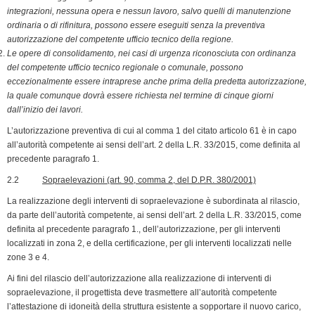
integrazioni, nessuna opera e nessun lavoro, salvo quelli di manutenzione
ordinaria o di rifinitura, possono essere eseguiti senza la preventiva
autorizzazione del competente ufficio tec­nico della regione.
Le opere di consolidamento, nei casi di urgenza riconosciuta con ordinanza
del competente ufficio tecnico regionale o comunale, possono
eccezionalmente essere intraprese anche prima della predetta autorizzazione,
la quale comunque dovrà essere richiesta nel termine di cinque giorni
dall’inizio dei lavori.
L’autorizzazione preventiva di cui al comma 1 del citato articolo 61 è in capo
all’autorità competente ai sensi dell’art. 2 della L.R. 33/2015, come definita al
precedente paragrafo 1.
2.2
Sopraelevazioni (art. 90, comma 2, del D.P.R. 380/2001)
La realizzazione degli interventi di sopraelevazione è subordinata al rilascio,
da parte dell’autorità competente, ai sensi dell’art. 2 della L.R. 33/2015, come
definita al precedente paragrafo 1., dell’autorizzazione, per gli interventi
localizzati in zona 2, e della certificazione, per gli interventi localizzati nelle
zone 3 e 4.
Ai fini del rilascio dell’autorizzazione alla realizzazione di interventi di
sopraelevazione, il progettista deve trasmettere all’autorità com­petente
l’attestazione di idoneità della struttura esistente a sopportare il nuovo carico,