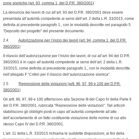
zone sismiche (art. 93, comma 1, del D.P.R. 380/2001)
La denuncia dei lavori di cui all’art. 93 del D.P.R. 380/2001 deve essere
presentata all’autorità competente ai sensi dell’art. 2 della L.R. 33/2015, come
definita al precedente paragrafo 1., con le modalità descritte nel paragrafo 5.
“Deposito del progetto” del presente documento.
2.4
Autorizzazione per l’inizio dei lavori (art. 94, comma 1, del D.P.R.
380/2001)
Il rilascio dell’autorizzazione per l’inizio dei lavori, di cui all’art. 94 del D.P.R.
380/2001 è in capo all’autorità competente ai sensi dell’art. 2 della L.R.
33/2015, come definita al precedente paragrafo 1., con le modalità descritte
nell’allegato F “Criteri per il rilascio dell’autorizzazione sismica”.
2.5
Repressione delle violazioni (artt. 96, 97, 99 e 100 del D.P.R.
380/2001)
Gli artt. 96, 97, 99 e 100 afferiscono alla Sezione III del Capo IV della Parte II
del D.P.R. 380/2001, rubricata “Repressione delle violazioni”. Tali articoli
stabiliscono gli obblighi posti in capo all’autorità competente all’atto
dell’accertamento di un fatto costituente violazione delle norme di cui allo
stesso Capo IV del D.P.R. 380/2001.
L’art. 11 della L.R. 33/2015 richiama le suddette disposizioni, ai fini della