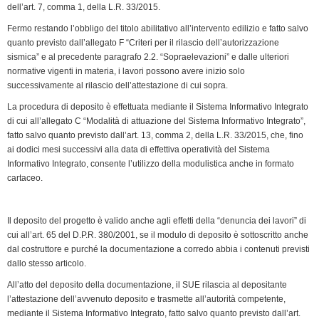
dell’art. 7, comma 1, della L.R. 33/2015.
Fermo restando l’obbligo del titolo abilitativo all’intervento edilizio e fatto salvo
quanto previsto dall’allegato F “Criteri per il rilascio dell’autorizzazione
sismica” e al precedente paragrafo 2.2. “Sopraelevazioni” e dalle ulteriori
normative vigenti in materia, i lavori pos­sono avere inizio solo
successivamente al rilascio dell’attestazione di cui sopra.
La procedura di deposito è effettuata mediante il Sistema Informativo Integrato
di cui all’allegato C “Modalità di attuazione del Siste­ma Informativo Integrato”,
fatto salvo quanto previsto dall’art. 13, comma 2, della L.R. 33/2015, che, fino
ai dodici mesi successivi alla data di effettiva operatività del Sistema
Informativo Integrato, consente l’utilizzo della modulistica anche in formato
cartaceo.
Il deposito del progetto è valido anche agli effetti della “denuncia dei lavori” di
cui all’art. 65 del D.P.R. 380/2001, se il modulo di depo­sito è sottoscritto anche
dal costruttore e purché la documentazione a corredo abbia i contenuti previsti
dallo stesso articolo.
All’atto del deposito della documentazione, il SUE rilascia al depositante
l’attestazione dell’avvenuto deposito e trasmette all’autorità competente,
mediante il Sistema Informativo Integrato, fatto salvo quanto previsto dall’art.