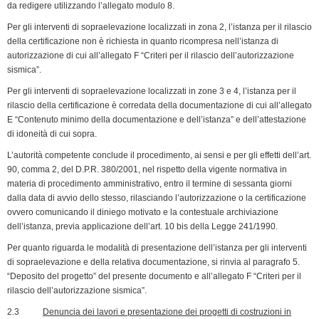
da redigere utilizzando l’allegato modulo 8.
Per gli interventi di sopraelevazione localizzati in zona 2, l’istanza per il rilascio
della certificazione non è richiesta in quanto ricompresa nell’istanza di
autorizzazione di cui all’allegato F “Criteri per il rilascio dell’autorizzazione
sismica”.
Per gli interventi di sopraelevazione localizzati in zone 3 e 4, l’istanza per il
rilascio della certificazione è corredata della documentazio­ne di cui all’allegato
E “Contenuto minimo della documentazione e dell’istanza” e dell’attestazione
di idoneità di cui sopra.
L’autorità competente conclude il procedimento, ai sensi e per gli effetti dell’art.
90, comma 2, del D.P.R. 380/2001, nel rispetto della vigente normativa in
materia di procedimento amministrativo, entro il termine di sessanta giorni
dalla data di avvio dello stesso, rila­sciando l’autorizzazione o la certificazione
ovvero comunicando il diniego motivato e la contestuale archiviazione
dell’istanza, previa applicazione dell’art. 10 bis della Legge 241/1990.
Per quanto riguarda le modalità di presentazione dell’istanza per gli interventi
di sopraelevazione e della relativa documentazione, si rinvia al paragrafo 5.
“Deposito del progetto” del presente documento e all’allegato F “Criteri per il
rilascio dell’autorizzazione sismica”.
2.3
Denuncia dei lavori e presentazione dei progetti di costruzioni in