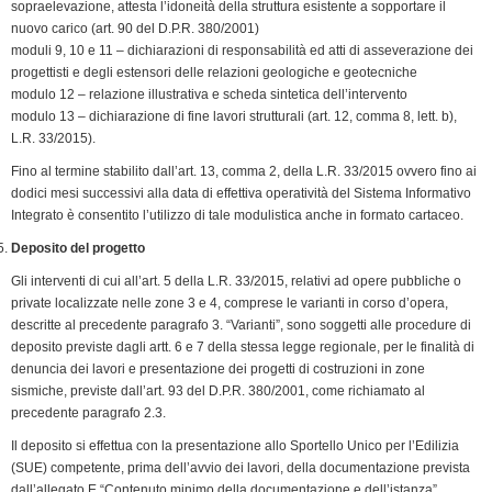
sopraelevazione, attesta l’idoneità della strut­tura esistente a sopportare il
nuovo carico (art. 90 del D.P.R. 380/2001)
moduli 9, 10 e 11 – dichiarazioni di responsabilità ed atti di asseverazione dei
progettisti e degli estensori delle relazioni ge­ologiche e geotecniche
modulo 12 – relazione illustrativa e scheda sintetica dell’intervento
modulo 13 – dichiarazione di fine lavori strutturali (art. 12, comma 8, lett. b),
L.R. 33/2015).
Fino al termine stabilito dall’art. 13, comma 2, della L.R. 33/2015 ovvero fino ai
dodici mesi successivi alla data di effettiva operatività del Sistema Informativo
Integrato è consentito l’utilizzo di tale modulistica anche in formato cartaceo.
Deposito del progetto
Gli interventi di cui all’art. 5 della L.R. 33/2015, relativi ad opere pubbliche o
private localizzate nelle zone 3 e 4, comprese le varianti in corso d’opera,
descritte al precedente paragrafo 3. “Varianti”, sono soggetti alle procedure di
deposito previste dagli artt. 6 e 7 della stessa legge regionale, per le finalità di
denuncia dei lavori e presentazione dei progetti di costruzioni in zone
sismiche, previste dall’art. 93 del D.P.R. 380/2001, come richiamato al
precedente paragrafo 2.3.
Il deposito si effettua con la presentazione allo Sportello Unico per l’Edilizia
(SUE) competente, prima dell’avvio dei lavori, della docu­mentazione prevista
dall’allegato E “Contenuto minimo della documentazione e dell’istanza”,