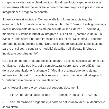
congruità tra elaborati architettonici, strutturali, geologici e geotecnici e alla
rispondenza alle norme tecniche, e può contenere proposte di prescrizioni o
integrazioni al progetto presentato.
Il parere viene rilasciato ai Comuni o alle loro forme associative, che
esercitano le funzioni di cui all’art. 2 della L.R. 33/2015 entro trenta giorni dalla
data di ricevimento della richiesta presentata ai sensi dell’art. 8, comma 4,
mediante il Sistema Informativo Integrato di cui all’art. 3, comma 2, della L.R.
33/2015, fatto salvo il periodo transitoria di cui all’art. 13, comma 2, secondo
periodo, della medesima legge. Durante il periodo transitorio, la richiesta del
parere di cui sopra seguirà le modalità descritte nell’allegato B “Linee di
indirizzo e coordinamento”.
Gli uffici competenti inoltrano richiesta di parere tecnico successivamente alla
verifica, con esito positivo, della completezza, coerenza e regolarità formali
della documentazione (v. allegato C “Modalità di attuazione del sistema
informativo integrato”), presentata secon­do quanto prescritto nell’allegato E
“Contenuto minimo della documentazione”.
La richiesta di parere è corredata dei seguenti documenti:
– istanza pervenuta ai sensi dell’art. 8, comma 2, della L.R. 33/2015;
– documentazione progettuale, a corredo dell’istanza, di cui al documento
sopra citato;