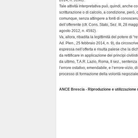
n
Tale attività interpretativa può, quindi, anche con
d
scritturazione o di calcolo, a condizione, però, 
l
comunque, senza attingere a fonti di conoscenza e
y
dell’offerente (cfr. Cons. Stato, Sez. III, 28 magg
agosto 2012, n. 4592).
Va, allora, ribadita la legittimità del potere di “ret
Ad. Plen., 25 febbraio 2014, n. 9), da circoscriv
espressa nell’offerta e risulta palese che la dic
da rettificare in applicazione dei principi civilis
da ultimo, T.A.R. Lazio, Roma, II sez., sentenz
l’errore ostativo, emendabile, e l’errore-vizio, di
processo di formazione della volontà negoziale, si
ANCE Brescia - Riproduzione e utilizzazione ri