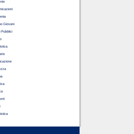
nte
icazioni
omia
o Giovani
 Pubblici
o
istica
ario
ficazione
ezza
pa
tica
ca
orti
i
istica