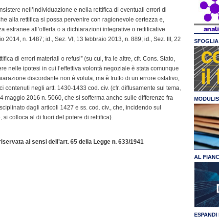
sistere nell’individuazione e nella rettifica di eventuali errori di
che alla rettifica si possa pervenire con ragionevole certezza e,
stranee all’offerta o a dichiarazioni integrative o rettificative
io 2014, n. 1487; id., Sez. VI, 13 febbraio 2013, n. 889; id., Sez. III, 22
SFOGLIA 
tifica di errori materiali o refusi” (su cui, fra le altre, cfr. Cons. Stato,
ere nelle ipotesi in cui l’effettiva volontà negoziale è stata comunque
hiarazione discordante non è voluta, ma è frutto di un errore ostativo,
tici contenuti negli artt. 1430-1433 cod. civ. (cfr. diffusamente sul tema,
a 4 maggio 2016 n. 5060, che si sofferma anche sulle differenze fra
MODULIS
sciplinato dagli articoli 1427 e ss. cod. civ., che, incidendo sul
 colloca al di fuori del potere di rettifica).
servata ai sensi dell’art. 65 della Legge n. 633/1941
AL FIAN
ESPANDI 