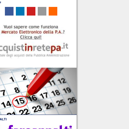
u
ALTI