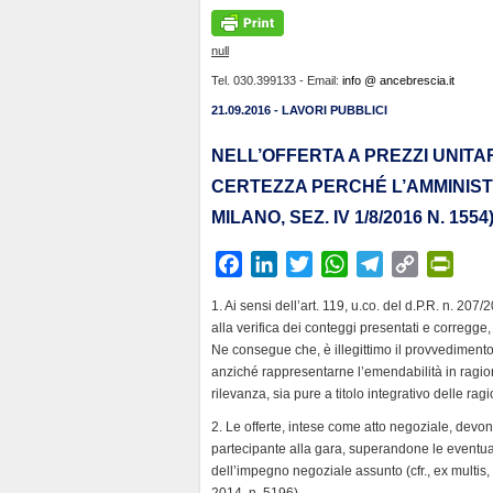
null
Tel. 030.399133 - Email:
info @ ancebrescia.it
21.09.2016 - LAVORI PUBBLICI
NELL’OFFERTA A PREZZI UNITA
CERTEZZA PERCHÉ L’AMMINIST
MILANO, SEZ. IV 1/8/2016 N. 1554
F
L
T
W
T
C
P
a
i
w
h
e
o
r
1. Ai sensi dell’art. 119, u.co. del d.P.R. n. 207
c
n
i
a
l
p
i
alla verifica dei conteggi presentati e corregge, “
e
k
t
t
e
y
n
Ne consegue che, è illegittimo il provvedimento
b
e
t
s
g
L
t
anziché rappresentarne l’emendabilità in ragione
rilevanza, sia pure a titolo integrativo delle rag
o
d
e
A
r
i
F
o
I
r
p
a
n
r
2. Le offerte, intese come atto negoziale, devono
k
n
p
m
k
i
partecipante alla gara, superandone le eventuali
dell’impegno negoziale assunto (cfr., ex multis, C
e
2014, n. 5196).