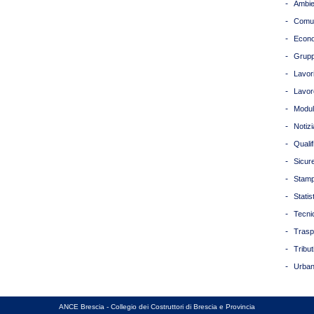
-
Ambie
-
Comun
-
Econ
-
Grupp
-
Lavori
-
Lavor
-
Modul
-
Notizi
-
Quali
-
Sicur
-
Stam
-
Statis
-
Tecni
-
Trasp
-
Tribut
-
Urban
ANCE Brescia - Collegio dei Costruttori di Brescia e Provincia