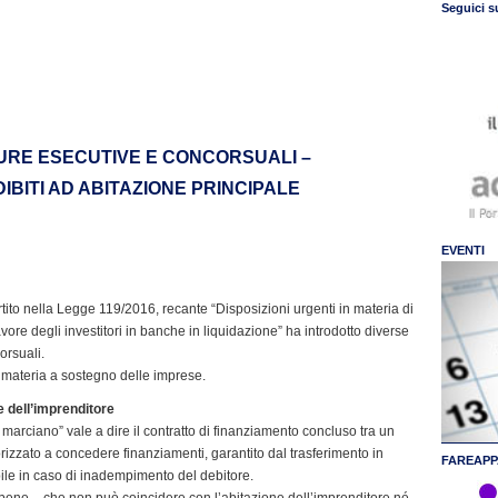
Seguici s
DURE ESECUTIVE E CONCORSUALI –
IBITI AD ABITAZIONE PRINCIPALE
EVENTI
tito nella Legge 119/2016, recante “Disposizioni urgenti in materia di
re degli investitori in banche in liquidazione” ha introdotto diverse
orsuali.
 in materia a sostegno delle imprese.
e dell’imprenditore
to marciano” vale a dire il contratto di finanziamento concluso tra un
rizzato a concedere finanziamenti, garantito dal trasferimento in
FAREAPP
bile in caso di inadempimento del debitore.
 bene – che non può coincidere con l’abitazione dell’imprenditore né