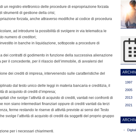
a di un registro elettronico delle procedure di espropriazione forzata
 strumenti di gestione della crisi;
priazione forzata, anche attraverso modifiche al codice di procedura
icolare, ad introdurre la possibilità di svolgere in via telematica le
to numero di creditori;
investito in banche in liquidazione, sottoposte a procedure di
na dei contratti di godimento in funzione della successiva alienazione
 per il concedente, per il rilascio dell’immobile, di avvalersi del
ARCHIVI
sione dei crediti di impresa, intervenendo sulle caratteristiche del
1997
linato dal testo unico delle leggi in materia bancaria e creditizia, il
2005
ità di acquisto di crediti d’impresa;
itali che svolge l’attività di acquisto di crediti, vantati nei confronti di
2013
e non siano intermediari finanziari oppure di crediti vantati da terzi
2021
nza, ferme restando le riserve di attività previste ai sensi del Testo
e svolge l’attività di acquisto di crediti da soggetti del proprio gruppo
ARCHIV
-
Digit
zione per i necessari chiarimenti.