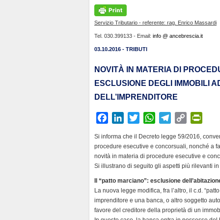
Servizio Tributario - referente: rag. Enrico Massardi
Tel. 030.399133 - Email:
info @ ancebrescia.it
03.10.2016 - TRIBUTI
NOVITÀ IN MATERIA DI PROCE
ESCLUSIONE DEGLI IMMOBILI AD
DELL’IMPRENDITORE
F
L
T
W
T
C
P
a
i
w
h
e
o
r
Si informa che il Decreto legge 59/2016, conver
c
n
i
a
l
p
i
procedure esecutive e concorsuali, nonché a favo
e
k
t
t
e
y
n
novità in materia di procedure esecutive e conc
b
e
t
s
g
L
t
Si illustrano di seguito gli aspetti più rilevanti
o
d
e
A
r
i
F
Il “patto marciano”: esclusione dell’abitazion
o
I
r
p
a
n
r
La nuova legge modifica, fra l’altro, il c.d. “pat
k
n
p
m
k
i
imprenditore e una banca, o altro soggetto auto
favore del creditore della proprietà di un immo
e
In questo caso, la banca entra in possesso del