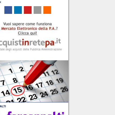
u
ALTI