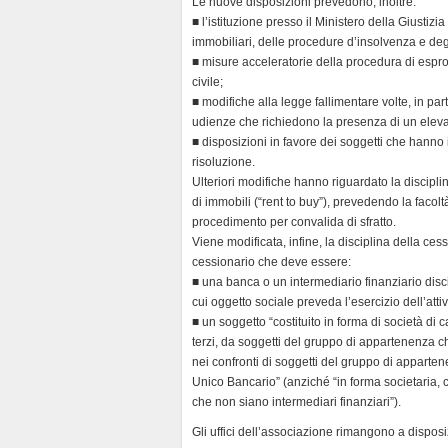
Le nuove disposizioni prevedono, inoltre:
■ l’istituzione presso il Ministero della Giustizi
immobiliari, delle procedure d’insolvenza e degli
■ misure acceleratorie della procedura di espro
civile;
■ modifiche alla legge fallimentare volte, in part
udienze che richiedono la presenza di un eleva
■ disposizioni in favore dei soggetti che hanno 
risoluzione.
Ulteriori modifiche hanno riguardato la discipli
di immobili (“rent to buy”), prevedendo la facoltà
procedimento per convalida di sfratto.
Viene modificata, infine, la disciplina della ces
cessionario che deve essere:
■ una banca o un intermediario finanziario discip
cui oggetto sociale preveda l’esercizio dell’attiv
■ un soggetto “costituito in forma di società di cap
terzi, da soggetti del gruppo di appartenenza ch
nei confronti di soggetti del gruppo di appartene
Unico Bancario” (anziché “in forma societaria, ch
che non siano intermediari finanziari”).
Gli uffici dell’associazione rimangono a disposi