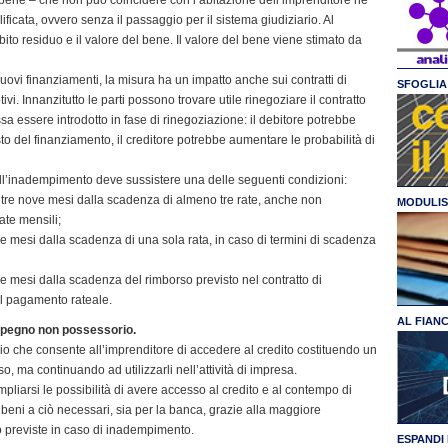
icata, ovvero senza il passaggio per il sistema giudiziario. Al
bito residuo e il valore del bene. Il valore del bene viene stimato da
nuovi finanziamenti, la misura ha un impatto anche sui contratti di
SFOGLIA 
ivi. Innanzitutto le parti possono trovare utile rinegoziare il contratto
sa essere introdotto in fase di rinegoziazione: il debitore potrebbe
sto del finanziamento, il creditore potrebbe aumentare le probabilità di
 dell’inadempimento deve sussistere una delle seguenti condizioni:
ltre nove mesi dalla scadenza di almeno tre rate, anche non
MODULIS
ate mensili;
e mesi dalla scadenza di una sola rata, in caso di termini di scadenza
e mesi dalla scadenza del rimborso previsto nel contratto di
il pagamento rateale.
AL FIAN
. pegno non possessorio.
io che consente all’imprenditore di accedere al credito costituendo un
 ma continuando ad utilizzarli nell’attività di impresa.
mpliarsi le possibilità di avere accesso al credito e al contempo di
i beni a ciò necessari, sia per la banca, grazie alla maggiore
zo previste in caso di inadempimento.
ESPANDI 