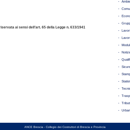
-
Ambie
-
Comun
-
Econ
-
Grupp
servata ai sensi dell’art. 65 della Legge n. 633/1941
-
Lavori
-
Lavor
-
Modul
-
Notizi
-
Quali
-
Sicur
-
Stam
-
Statis
-
Tecni
-
Trasp
-
Tribut
-
Urban
ANCE Brescia - Collegio dei Costruttori di Brescia e Provincia