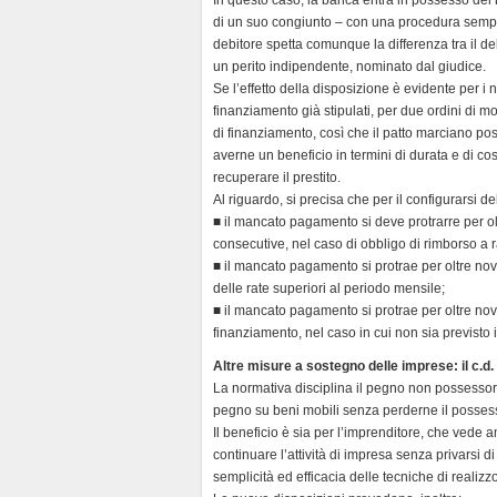
n
di un suo congiunto – con una procedura semplif
d
debitore spetta comunque la differenza tra il de
l
un perito indipendente, nominato dal giudice.
y
Se l’effetto della disposizione è evidente per i 
finanziamento già stipulati, per due ordini di mot
di finanziamento, così che il patto marciano pos
averne un beneficio in termini di durata e di co
recuperare il prestito.
Al riguardo, si precisa che per il configurarsi
■ il mancato pagamento si deve protrarre per o
consecutive, nel caso di obbligo di rimborso a r
■ il mancato pagamento si protrae per oltre nov
delle rate superiori al periodo mensile;
■ il mancato pagamento si protrae per oltre nov
finanziamento, nel caso in cui non sia previsto 
Altre misure a sostegno delle imprese: il c.d
La normativa disciplina il pegno non possessor
pegno su beni mobili senza perderne il possesso,
Il beneficio è sia per l’imprenditore, che vede a
continuare l’attività di impresa senza privarsi d
semplicità ed efficacia delle tecniche di realiz