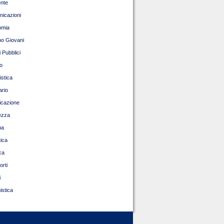
nte
icazioni
omia
o Giovani
 Pubblici
o
istica
ario
ficazione
ezza
pa
tica
ca
orti
i
istica