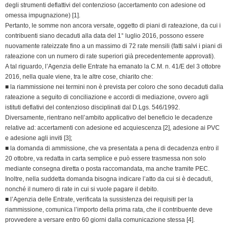
degli strumenti deflattivi del contenzioso (accertamento con adesione od
d
omessa impugnazione) [1].
l
Pertanto, le somme non ancora versate, oggetto di piani di rateazione, da cui i
y
contribuenti siano decaduti alla data del 1° luglio 2016, possono essere
nuovamente rateizzate fino a un massimo di 72 rate mensili (fatti salvi i piani di
rateazione con un numero di rate superiori già precedentemente approvati).
A tal riguardo, l’Agenzia delle Entrate ha emanato la C.M. n. 41/E del 3 ottobre
2016, nella quale viene, tra le altre cose, chiarito che:
■ la riammissione nei termini non è prevista per coloro che sono decaduti dalla
rateazione a seguito di conciliazione e accordi di mediazione, ovvero agli
istituti deflativi del contenzioso disciplinati dal D.Lgs. 546/1992.
Diversamente, rientrano nell’ambito applicativo del beneficio le decadenze
relative ad: accertamenti con adesione ed acquiescenza [2], adesione ai PVC
e adesione agli inviti [3];
■ la domanda di ammissione, che va presentata a pena di decadenza entro il
20 ottobre, va redatta in carta semplice e può essere trasmessa non solo
mediante consegna diretta o posta raccomandata, ma anche tramite PEC.
Inoltre, nella suddetta domanda bisogna indicare l’atto da cui si è decaduti,
nonché il numero di rate in cui si vuole pagare il debito.
■ l’Agenzia delle Entrate, verificata la sussistenza dei requisiti per la
riammissione, comunica l’importo della prima rata, che il contribuente deve
provvedere a versare entro 60 giorni dalla comunicazione stessa [4].