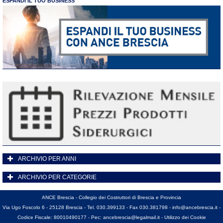
ESPANDI IL TUO BUSINESS
ARCHIVIO PER ANNI
ARCHIVIO PER CATEGORIE
ANCE Brescia - Collegio dei Costruttori di Brescia e Provincia
Via Ugo Foscolo 6 - 25128 Brescia - Tel. 030.399133 - Fax 030.381798 -
info@ancebrescia.it
-
Codice Fiscale: 80010490177 - Pec:
ancebrescia@legalmail.it
-
Utilizzo dei Cookie