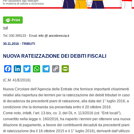
null
Tel. 030.399133 - Email:
info @ ancebrescia.it
30.11.2016 - TRIBUTI
NUOVA RATEIZZAZIONE DEI DEBITI FISCALI
F
L
T
W
T
C
P
a
i
w
h
e
o
r
(C.M. 41/E/2016)
c
n
i
a
l
p
i
Nuova Circolare dell’Agenzia delle Entrate che fornisce importanti chiarimenti
e
k
t
t
e
y
n
relativi alla riapertura dei termini per la rateizzazione dei debiti tributari in caso
b
e
t
s
g
L
t
di decadenza da precedenti piani di rateazione, alla data del 1° luglio 2016, a
o
d
e
A
r
i
F
condizione che la domanda sia presentata entro il 20 ottobre 2016.
o
I
r
p
a
n
r
Come noto, infatti, l’art. 13-bis, co. 3, del DL n. 113/2016 (cd. “Enti locali”),
k
n
p
m
k
i
convertito nella legge n. 160/2016, ha riaperto i termini per ottenere una nuova
dilazione di pagamento, a favore dei contribuenti decaduti da precedenti piani
e
di rateizzazione (tra il 16 ottobre 2015 e il 1° luglio 2016), derivanti dall’utilizzo
n