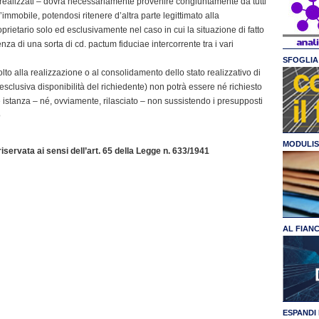
ià realizzati – dovrà necessariamente provenire congiuntamente da tutti
l’immobile, potendosi ritenere d’altra parte legittimato alla
ietario solo ed esclusivamente nel caso in cui la situazione di fatto
za di una sorta di cd. pactum fiduciae intercorrente tra i vari
SFOGLIA 
 volto alla realizzazione o al consolidamento dello stato realizzativo di
l’esclusiva disponibilità del richiedente) non potrà essere né richiesto
e istanza – né, ovviamente, rilasciato – non sussistendo i presupposti
o
MODULIS
servata ai sensi dell’art. 65 della Legge n. 633/1941
AL FIAN
ESPANDI 