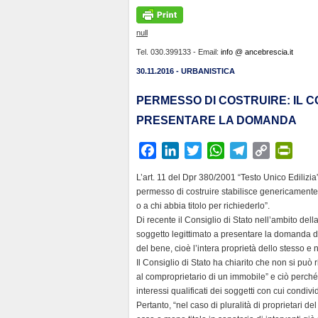
null
Tel. 030.399133 - Email:
info @ ancebrescia.it
30.11.2016 - URBANISTICA
PERMESSO DI COSTRUIRE: IL C
PRESENTARE LA DOMANDA
F
L
T
W
T
C
P
a
i
w
h
e
o
r
L’art. 11 del Dpr 380/2001 “Testo Unico Edilizia
c
n
i
a
l
p
i
permesso di costruire stabilisce genericamente c
e
k
t
t
e
y
n
o a chi abbia titolo per richiederlo”.
b
e
t
s
g
L
t
Di recente il Consiglio di Stato nell’ambito del
soggetto legittimato a presentare la domanda di
o
d
e
A
r
i
F
del bene, cioè l’intera proprietà dello stesso e
o
I
r
p
a
n
r
Il Consiglio di Stato ha chiarito che non si può
k
n
p
m
k
i
al comproprietario di un immobile” e ciò perché 
e
interessi qualificati dei soggetti con cui condivide
n
Pertanto, “nel caso di pluralità di proprietari d