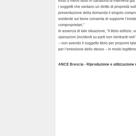
esso o meno titolo in sanatoria di interventi g
d
i soggetti che vantano un diritto di proprietà sul
l
presentazione della domanda il singolo compropr
y
esistente sul bene consenta di supporre l’esisten
comproprietari.”
In assenza di tale situazione, “il titolo edilizio,
operazioni (incidenti su parti non rientranti nel
– non avendo il soggetto titolo per proporre tal
per l’emissione dello stesso – in modo legittim
ANCE Brescia - Riproduzione e utilizzazione ri