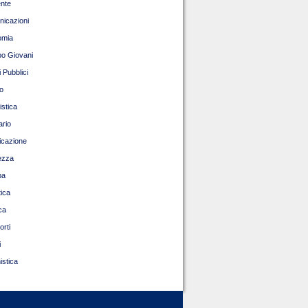
nte
icazioni
omia
o Giovani
 Pubblici
o
istica
ario
ficazione
ezza
pa
tica
ca
orti
i
istica