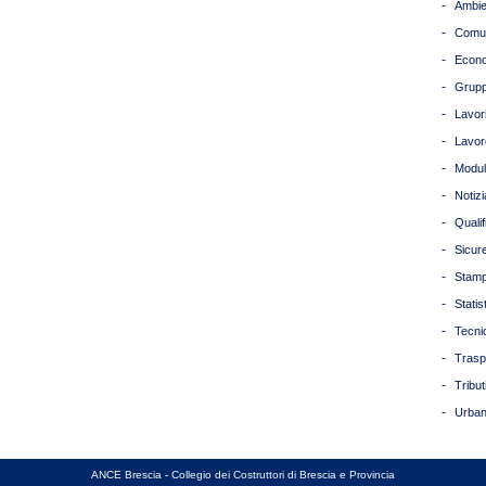
-
Ambie
-
Comun
-
Econ
-
Grupp
-
Lavori
-
Lavor
-
Modul
-
Notizi
-
Quali
-
Sicur
-
Stam
-
Statis
-
Tecni
-
Trasp
-
Tribut
-
Urban
ANCE Brescia - Collegio dei Costruttori di Brescia e Provincia