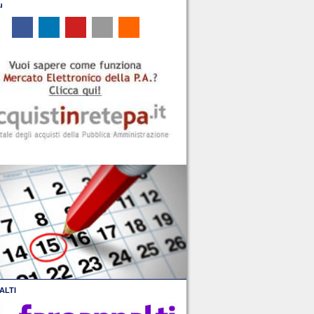
u
ALTI