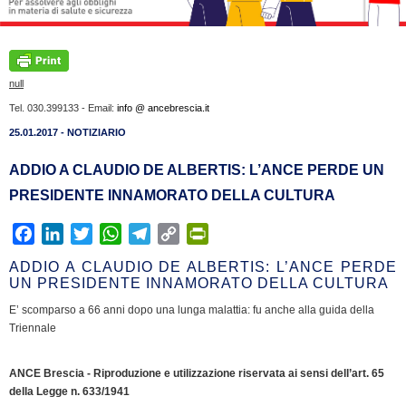
null
Tel. 030.399133 - Email:
info @ ancebrescia.it
25.01.2017 - NOTIZIARIO
ADDIO A CLAUDIO DE ALBERTIS: L’ANCE PERDE UN
PRESIDENTE INNAMORATO DELLA CULTURA
F
L
T
W
T
C
P
a
i
w
h
e
o
r
ADDIO A CLAUDIO DE ALBERTIS: L’ANCE PERDE
c
n
i
a
l
p
i
UN PRESIDENTE INNAMORATO DELLA CULTURA
e
k
t
t
e
y
n
E’ scomparso a 66 anni dopo una lunga malattia: fu anche alla guida della
b
e
t
s
g
L
t
Triennale
o
d
e
A
r
i
F
o
I
r
p
a
n
r
ANCE Brescia - Riproduzione e utilizzazione riservata ai sensi dell’art. 65
k
n
p
m
k
i
della Legge n. 633/1941