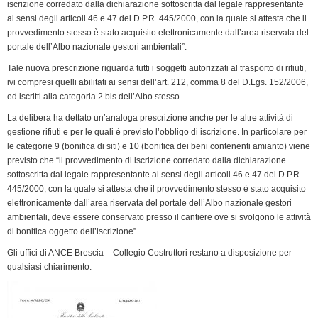
k
n
p
m
k
i
iscrizione corredato dalla dichiarazione sottoscritta dal legale rappresentante
ai sensi degli articoli 46 e 47 del D.P.R. 445/2000, con la quale si attesta che il
e
provvedimento stesso è stato acquisito elettronicamente dall’area riservata del
n
portale dell’Albo nazionale gestori ambientali”.
d
Tale nuova prescrizione riguarda tutti i soggetti autorizzati al trasporto di rifiuti,
l
ivi compresi quelli abilitati ai sensi dell’art. 212, comma 8 del D.Lgs. 152/2006,
y
ed iscritti alla categoria 2 bis dell’Albo stesso.
La delibera ha dettato un’analoga prescrizione anche per le altre attività di
gestione rifiuti e per le quali è previsto l’obbligo di iscrizione. In particolare per
le categorie 9 (bonifica di siti) e 10 (bonifica dei beni contenenti amianto) viene
previsto che “il provvedimento di iscrizione corredato dalla dichiarazione
sottoscritta dal legale rappresentante ai sensi degli articoli 46 e 47 del D.P.R.
445/2000, con la quale si attesta che il provvedimento stesso è stato acquisito
elettronicamente dall’area riservata del portale dell’Albo nazionale gestori
ambientali, deve essere conservato presso il cantiere ove si svolgono le attività
di bonifica oggetto dell’iscrizione”.
Gli uffici di ANCE Brescia – Collegio Costruttori restano a disposizione per
qualsiasi chiarimento.