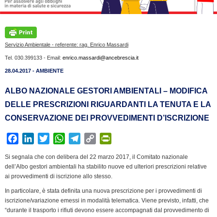
Servizio Ambientale - referente: rag. Enrico Massardi
Tel. 030.399133 - Email:
enrico.massardi@ancebrescia.it
28.04.2017 - AMBIENTE
ALBO NAZIONALE GESTORI AMBIENTALI – MODIFICA
DELLE PRESCRIZIONI RIGUARDANTI LA TENUTA E LA
CONSERVAZIONE DEI PROVVEDIMENTI D’ISCRIZIONE
F
L
T
W
T
C
P
a
i
w
h
e
o
r
Si segnala che con delibera del 22 marzo 2017, il Comitato nazionale
c
n
i
a
l
p
i
dell’Albo gestori ambientali ha stabilito nuove ed ulteriori prescrizioni relative
e
k
t
t
e
y
n
ai provvedimenti di iscrizione allo stesso.
b
e
t
s
g
L
t
In particolare, è stata definita una nuova prescrizione per i provvedimenti di
o
d
e
A
r
i
F
iscrizione/variazione emessi in modalità telematica. Viene previsto, infatti, che
o
I
r
p
a
n
r
“durante il trasporto i rifiuti devono essere accompagnati dal provvedimento di