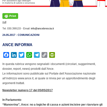
null
Tel. 030.399133 - Email:
info@ancebrescia.it
24.05.2017 - COMUNICAZIONI
ANCE INFORMA
F
L
T
W
T
C
P
a
i
w
h
e
o
r
In questa rubrica vengono segnalati i documenti (circolari, suggerimenti,
c
n
i
a
l
p
i
dossier, report, news) prodotti dall’Ance.
e
k
t
t
e
y
n
Le informazioni sono pubblicate sul Portale dell’Associazione nazionale
b
e
t
s
g
L
t
all’indirizzo www.ance.it, al quale si rinvia per un approfondimento degli
argomenti trattati.
o
d
e
A
r
i
F
o
I
r
p
a
n
r
Newsletter numero 17 del 05/05/2017
k
n
p
m
k
i
In Parlamento
e
“Manovrina”, Ance: no a logiche di cassa e azioni incisive per riavviare gli
n