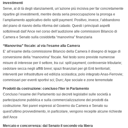
investimenti
d
Serve, al di là degli stanziamenti, un’azione più incisiva per far concretamente
l
ripartire gli investimenti, mentre desta seria preoccupazione la proroga e
y
l’ampliamento applicativo dello split payment. Positivo, invece, l’abbandono
del piano di riavvio della riforma del catasto. Questi i principali aspetti
sottolineati dall’Ance nel corso dell’audizione alle commissioni Bilancio di
Camera e Senato sulla cosiddetta “manovrina” finanziaria
“Manovrina” fiscale: al via l’esame alla Camera
E’ all’esame della commissione Bilancio della Camera il disegno di legge di
conversione della “manovrina” fiscale. Nel testo sono previste numerose
misure di interesse per il settore, tra cui: split payment; controversie tributarie;
cedolare secca negli affitti brevi; spazi finanziari per gli Enti territoriali;
interventi per infrastrutture ed edilizia scolastica; polo integrato Anas-Ferrovie;
commissari per eventi sportivi sci; Durc; Ape sociale e zone terremotate
Prodotti da costruzione: concluso l’iter in Parlamento
Concluso l’esame del Parlamento sui decreti legislativi sulle società a
partecipazione pubblica e sulla commercializzazione dei prodotti da
costruzione. Nei pareri espressi al Governo da Camera e Senato su
quest’ultimo provvedimento, in particolare, vengono recepite alcune richieste
dell’Ance
Mercato e concorrenza: dal Senato il secondo via libera