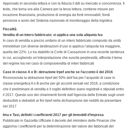
Approvato in seconda lettura e con la fiducia il ddl su mercato e concorrenza. Il
testo, che torna ora alla Camera per la terza lettura, contiene misure per
locazione finanziaria, produzione di energia da fonti rinnovabili, fondi
pensione e avvio del Sistema nazionale di monitoraggio della logistica
Fiscalità
Vendita di un intero fabbricato: si applica una sola aliquota Iva
In caso di vendita a prezzo unitario di un intero fabbricato composto da unità
immobiliari con diverse destinazioni d’uso si applica l’aliquota Iva maggiore,
quella del 22%. Lo ha stabilito la Corte di Cassazione in una recente sentenza
in cui, accogliendo un’interpretazione che suscita perplessità, affronta il tema
del regime Iva nel caso di compravendita di interi fabbricati
Case in classe A e B: detrazione Irpef anche se l’acconto è del 2016
Riconosciuta la detrazione Irpef del 50% dell’Iva per l’acquisto di case in
classe energetica A o B anche per gli acconti versati nel 2016, a condizione
che il preliminare di vendita e il rogito definitivo siano registrati e stipulati entro
il 2017. Questo uno dei chiarimenti forniti dall’Agenzia delle Entrate sugli oneri
deducibili e detraibili ai fini Irpef nella dichiarazione dei redditi da presentare
nel 2017
Imu e Tasi, definiti i coefficienti 2017 per gli immobili d’impresa
Pubblicato in Gazzetta Ufficiale il decreto del ministero delle Finanze che
aggiorna i coefficienti per la determinazione del valore dei fabbricati del