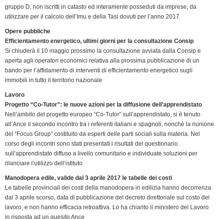
gruppo D, non iscritti in catasto ed interamente posseduti da imprese, da
utilizzare per il calcolo dell’Imu e della Tasi dovuti per l’anno 2017
Opere pubbliche
Efficientamento energetico, ultimi giorni per la consultazione Consip
Si chiuderà il 10 maggio prossimo la consultazione avviata dalla Consip e
aperta agli operatori economici relativa alla prossima pubblicazione di un
bando per l’affidamento di interventi di efficientamento energetico sugli
immobili in tutto il territorio nazionale
Lavoro
Progetto “Co-Tutor”: le nuove azioni per la diffusione dell’apprendistato
Nell’ambito del progetto europeo “Co-Tutor” sull’apprendistato, si è tenuto
all’Ance il secondo incontro tra i referenti italiani e spagnoli, nonché la riunione
del “Focus Group” costituito da esperti delle parti sociali sulla materia. Nel
corso degli incontri sono stati presentati i risultati del questionario
sull’apprendistato diffuso a livello comunitario e individuate soluzioni per
rilanciare l’utilizzo dell’istituto
Manodopera edile, valide dal 3 aprile 2017 le tabelle dei costi
Le tabelle provinciali dei costi della manodopera in edilizia hanno decorrenza
dal 3 aprile scorso, data di pubblicazione del decreto direttoriale sul costo del
lavoro, e non hanno efficacia retroattiva. Lo ha chiarito il ministero del Lavoro
in risposta ad un quesito Ance