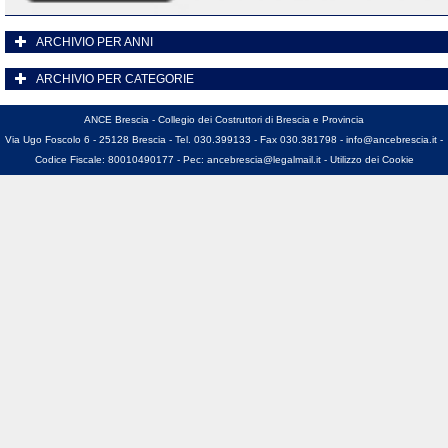
ARCHIVIO PER ANNI
ARCHIVIO PER CATEGORIE
ANCE Brescia - Collegio dei Costruttori di Brescia e Provincia
Via Ugo Foscolo 6 - 25128 Brescia - Tel. 030.399133 - Fax 030.381798 -
info@ancebrescia.it
-
Codice Fiscale: 80010490177 - Pec:
ancebrescia@legalmail.it
-
Utilizzo dei Cookie