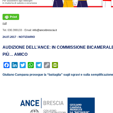
null
Tel. 030.399133 - Email:
info@ancebrescia.it
24.07.2017 - NOTIZIARIO
AUDIZIONE DELL’ANCE: IN COMMISSIONE BICAMERAL
PIÙ… AMICO
F
L
T
W
T
C
P
a
i
w
h
e
o
r
Giuliano Campana prosegue la “battaglia” sugli sgravi e sulla semplificazion
c
n
i
a
l
p
i
e
k
t
t
e
y
n
b
e
t
s
g
L
t
o
d
e
A
r
i
F
o
I
r
p
a
n
r
k
n
p
m
k
i