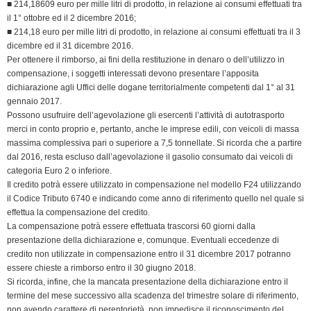
k
n
p
m
k
i
■ 214,18609 euro per mille litri di prodotto, in relazione ai consumi effettuati tra
il 1° ottobre ed il 2 dicembre 2016;
e
■ 214,18 euro per mille litri di prodotto, in relazione ai consumi effettuati tra il 3
n
dicembre ed il 31 dicembre 2016.
d
Per ottenere il rimborso, ai fini della restituzione in denaro o dell’utilizzo in
l
compensazione, i soggetti interessati devono presentare l’apposita
y
dichiarazione agli Uffici delle dogane territorialmente competenti dal 1° al 31
gennaio 2017.
Possono usufruire dell’agevolazione gli esercenti l’attività di autotrasporto
merci in conto proprio e, pertanto, anche le imprese edili, con veicoli di massa
massima complessiva pari o superiore a 7,5 tonnellate. Si ricorda che a partire
dal 2016, resta escluso dall’agevolazione il gasolio consumato dai veicoli di
categoria Euro 2 o inferiore.
Il credito potrà essere utilizzato in compensazione nel modello F24 utilizzando
il Codice Tributo 6740 e indicando come anno di riferimento quello nel quale si
effettua la compensazione del credito.
La compensazione potrà essere effettuata trascorsi 60 giorni dalla
presentazione della dichiarazione e, comunque. Eventuali eccedenze di
credito non utilizzate in compensazione entro il 31 dicembre 2017 potranno
essere chieste a rimborso entro il 30 giugno 2018.
Si ricorda, infine, che la mancata presentazione della dichiarazione entro il
termine del mese successivo alla scadenza del trimestre solare di riferimento,
non avendo carattere di perentorietà, non impedisce il riconoscimento del