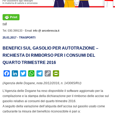
null
Tel. 030.399133 - Email:
info @ ancebrescia.it
25.01.2017 - TRASPORTI
BENEFICI SUL GASOLIO PER AUTOTRAZIONE –
RICHIESTA DI RIMBORSO PER I CONSUMI DEL
QUARTO TRIMESTRE 2016
F
L
T
W
T
C
P
a
i
w
h
e
o
r
(Agenzia delle Dogane, nota 20/12/2016, n. 143065/RU)
c
n
i
a
l
p
i
L’Agenzia delle Dogane ha reso disponibile il software aggiornato per la
e
k
t
t
e
y
n
compilazione e la stampa della dichiarazione per il rimborso delle accise sul
b
e
t
s
g
L
t
gasolio relativo ai consumi del quarto trimestre 2016.
o
d
e
A
r
i
F
A seguito della variazione dell’aliquota dell’accisa sul gasolio usato come
o
I
r
p
a
n
r
carburante la misura del beneficio riconoscibile è pari a: