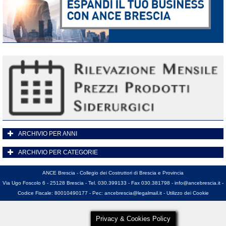
ARCHIVIO PER ANNI
ARCHIVIO PER CATEGORIE
ANCE Brescia - Collegio dei Costruttori di Brescia e Provincia
Via Ugo Foscolo 6 - 25128 Brescia - Tel. 030.399133 - Fax 030.381798 -
info@ancebrescia.it
-
Codice Fiscale: 80010490177 - Pec:
ancebrescia@legalmail.it
-
Utilizzo dei Cookie
Privacy & Cookies Policy