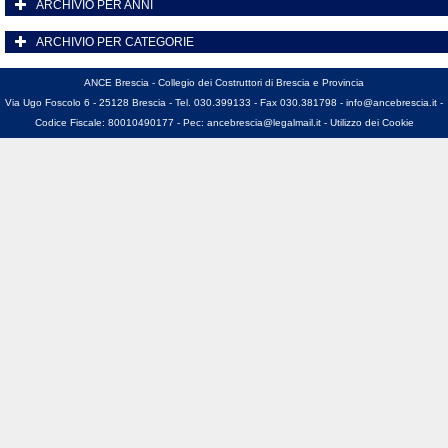
ARCHIVIO PER ANNI
ARCHIVIO PER CATEGORIE
ANCE Brescia - Collegio dei Costruttori di Brescia e Provincia
Via Ugo Foscolo 6 - 25128 Brescia - Tel. 030.399133 - Fax 030.381798 -
info@ancebrescia.it
-
Codice Fiscale: 80010490177 - Pec:
ancebrescia@legalmail.it
-
Utilizzo dei Cookie