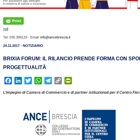
null
Tel. 030.399133 - Email:
info@ancebrescia.it
24.11.2017 - NOTIZIARIO
BRIXIA FORUM: IL RILANCIO PRENDE FORMA CON SP
PROGETTUALITÀ
F
L
T
W
T
C
P
a
i
w
h
e
o
r
L’impegno di Camera di Commercio e di partner istituzionali per il Centro Fier
c
n
i
a
l
p
i
e
k
t
t
e
y
n
b
e
t
s
g
L
t
o
d
e
A
r
i
F
o
I
r
p
a
n
r
k
n
p
m
k
i