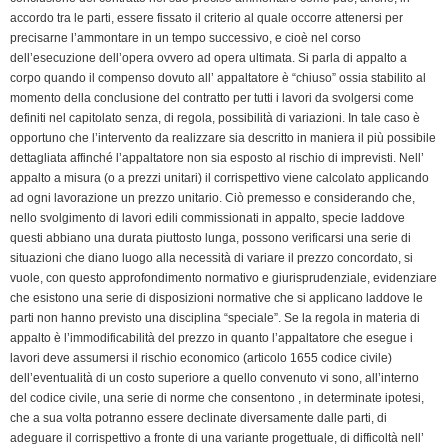
e
accordo tra le parti, essere fissato il criterio al quale occorre attenersi per
n
precisarne l’ammontare in un tempo successivo, e cioè nel corso
d
dell’esecuzione dell’opera ovvero ad opera ultimata. Si parla di appalto a
l
corpo quando il compenso dovuto all’ appaltatore è “chiuso” ossia stabilito al
y
momento della conclusione del contratto per tutti i lavori da svolgersi come
definiti nel capitolato senza, di regola, possibilità di variazioni. In tale caso è
opportuno che l’intervento da realizzare sia descritto in maniera il più possibile
dettagliata affinché l’appaltatore non sia esposto al rischio di imprevisti. Nell’
appalto a misura (o a prezzi unitari) il corrispettivo viene calcolato applicando
ad ogni lavorazione un prezzo unitario. Ciò premesso e considerando che,
nello svolgimento di lavori edili commissionati in appalto, specie laddove
questi abbiano una durata piuttosto lunga, possono verificarsi una serie di
situazioni che diano luogo alla necessità di variare il prezzo concordato, si
vuole, con questo approfondimento normativo e giurisprudenziale, evidenziare
che esistono una serie di disposizioni normative che si applicano laddove le
parti non hanno previsto una disciplina “speciale”. Se la regola in materia di
appalto è l’immodificabilità del prezzo in quanto l’appaltatore che esegue i
lavori deve assumersi il rischio economico (articolo 1655 codice civile)
dell’eventualità di un costo superiore a quello convenuto vi sono, all’interno
del codice civile, una serie di norme che consentono , in determinate ipotesi,
che a sua volta potranno essere declinate diversamente dalle parti, di
adeguare il corrispettivo a fronte di una variante progettuale, di difficoltà nell’