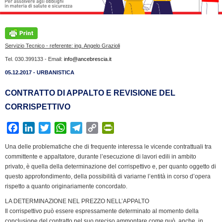
Servizio Tecnico - referente: ing. Angelo Grazioli
Tel. 030.399133 - Email:
info@ancebrescia.it
05.12.2017 - URBANISTICA
CONTRATTO DI APPALTO E REVISIONE DEL
CORRISPETTIVO
F
L
T
W
T
C
P
a
i
w
h
e
o
r
Una delle problematiche che di frequente interessa le vicende contrattuali tra
c
n
i
a
l
p
i
committente e appaltatore, durante l’esecuzione di lavori edili in ambito
e
k
t
t
e
y
n
privato, è quella della determinazione del corrispettivo e, per quanto oggetto di
b
e
t
s
g
L
t
questo approfondimento, della possibilità di variarne l’entità in corso d’opera
rispetto a quanto originariamente concordato.
o
d
e
A
r
i
F
o
I
r
p
a
n
r
LA DETERMINAZIONE NEL PREZZO NELL’APPALTO
k
n
p
m
k
i
Il corrispettivo può essere espressamente determinato al momento della
conclusione del contratto nel suo preciso ammontare come può, anche, in