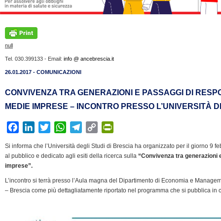
null
Tel. 030.399133 - Email:
info @ ancebrescia.it
26.01.2017 - COMUNICAZIONI
CONVIVENZA TRA GENERAZIONI E PASSAGGI DI RESP
MEDIE IMPRESE – INCONTRO PRESSO L’UNIVERSITÀ D
F
L
T
W
T
C
P
a
i
w
h
e
o
r
Si informa che l’Università degli Studi di Brescia ha organizzato per il giorno 9 f
c
n
i
a
l
p
i
al pubblico e dedicato agli esiti della ricerca sulla
“Convivenza tra generazioni e
e
k
t
t
e
y
n
imprese”.
b
e
t
s
g
L
t
L’incontro si terrà presso l’Aula magna del Dipartimento di Economia e Managemen
o
d
e
A
r
i
F
– Brescia come più dettagliatamente riportato nel programma che si pubblica in c
o
I
r
p
a
n
r
k
n
p
m
k
i