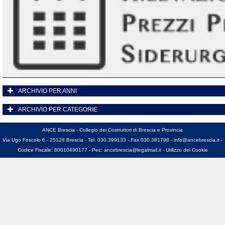
ARCHIVIO PER ANNI
ARCHIVIO PER CATEGORIE
ANCE Brescia - Collegio dei Costruttori di Brescia e Provincia
Via Ugo Foscolo 6 - 25128 Brescia - Tel. 030.399133 - Fax 030.381798 -
info@ancebrescia.it
-
Codice Fiscale: 80010490177 - Pec:
ancebrescia@legalmail.it
-
Utilizzo dei Cookie