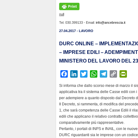
null
Tel. 030.399133 - Email:
info@ancebrescia.it
27.04.2017 - LAVORO
DURC ONLINE – IMPLEMENTAZIO
– IMPRESE EDILI – ADEMPIMEN
MINISTERO DEL LAVORO DEL 23
F
L
T
W
T
C
P
a
i
w
h
e
o
r
Si informa che dallo scorso mese di marzo il si
c
n
i
a
l
p
i
applicativa tra il sistema delle Casse edili con 
e
k
t
t
e
y
n
per adempiere a quanto disposto dal Decreto del
b
e
t
s
g
L
t
Il Decreto, si rammenta, di modifica del precede
1, che sarà competenza delle Casse Edili il rila
o
d
e
A
r
i
F
edili che applicano il relativo contratto colletti
o
I
r
p
a
n
r
comparativamente più rappresentative.
k
n
p
m
k
i
Pertanto, i portali di INPS e INAIL, con le nuove
e
DURC riguardanti sia le imprese con un codice st