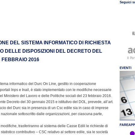
Seguici s
NE DEL SISTEMA INFORMATICO DI RICHIESTA
TO DELLE DISPOSIZIONI DEL DECRETO DEL
 FEBBRAIO 2016
EVENTI
stema informatico del Durc On Line, gestito in cooperazione
i portali Inps e Inail, è stato implementato con le modifiche necessarie
 Ministero del Lavoro e delle Politiche sociali del 23 febbraio 2016.
nte Decreto del 30 gennaio 2015 e istitutivo del DOL, prevede, all’art.
scio del Durc sia in presenza di un Csc edile sia in caso di imprese
vo nazionale sottoscritto dalle organizzazioni, per ciascuna parte,
FAREAPP
 modifiche, trasferiranno al sistema delle Casse Edili le richieste di
atistico contributivo – CSC relativo al settore edile, sia le società