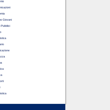
nte
icazioni
omia
o Giovani
 Pubblici
o
istica
ario
ficazione
ezza
pa
tica
ca
orti
i
istica