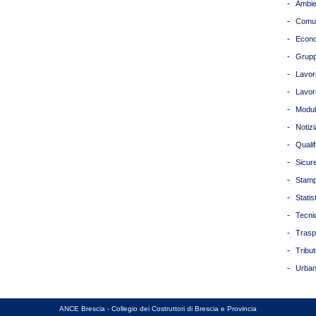
-
Ambie
-
Comun
-
Econ
-
Grupp
-
Lavori
-
Lavor
-
Modul
-
Notizi
-
Quali
-
Sicur
-
Stam
-
Statis
-
Tecni
-
Trasp
-
Tribut
-
Urban
ANCE Brescia - Collegio dei Costruttori di Brescia e Provincia