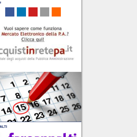
u
ALTI