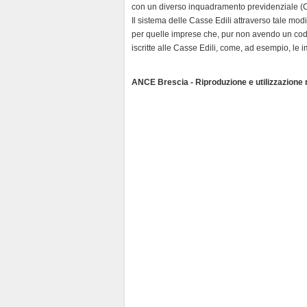
n
con un diverso inquadramento previdenziale (C
Il sistema delle Casse Edili attraverso tale modif
d
per quelle imprese che, pur non avendo un codic
l
iscritte alle Casse Edili, come, ad esempio, le 
y
ANCE Brescia - Riproduzione e utilizzazione ri