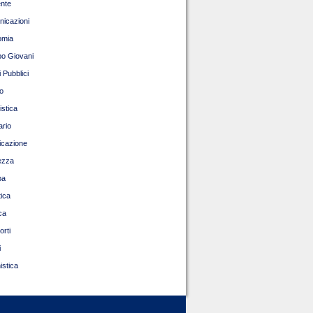
nte
icazioni
omia
o Giovani
 Pubblici
o
istica
ario
ficazione
ezza
pa
tica
ca
orti
i
istica