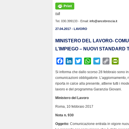
null
Tel. 030.399133 - Email:
info@ancebrescia.it
27.04.2017 - LAVORO
MINISTERO DEL LAVORO- COMUN
L’IMPIEGO – NUOVI STANDARD TE
F
L
T
W
T
C
P
a
i
w
h
e
o
r
Si informa che dallo scorso 28 febbraio sono in 
c
n
i
a
l
p
i
comunicazioni obbligatorie. L’aggiornamento, re
e
k
t
t
e
y
n
riporta in calce alla presente, attiene tutti i m
b
e
t
s
g
L
t
lavoro e del programma Garanzia Giovani.
o
d
e
A
r
i
F
Ministero del Lavoro
o
I
r
p
a
n
r
Roma, 10 febbraio 2017
k
n
p
m
k
i
Nota n. 930
e
n
Oggetto
: Comunicazione entrata in vigore nuov