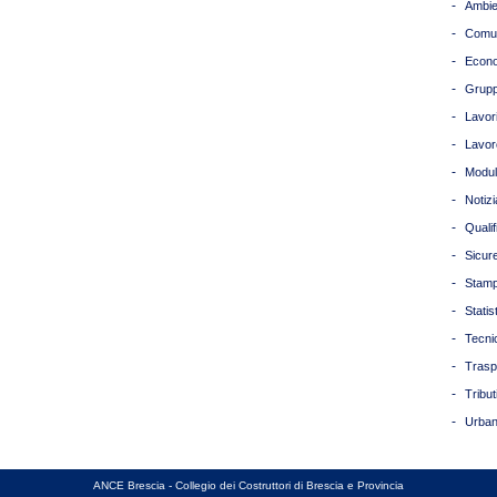
-
Ambie
-
Comun
-
Econ
-
Grupp
-
Lavori
-
Lavor
-
Modul
-
Notizi
-
Quali
-
Sicur
-
Stam
-
Statis
-
Tecni
-
Trasp
-
Tribut
-
Urban
ANCE Brescia - Collegio dei Costruttori di Brescia e Provincia