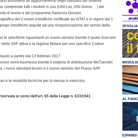
ario procedere all’aggiornamento degli standard del sistema
che comprende tutti i modelli in uso (UNI-Lav, UNI-Somm,…) del
erta di lavoro e del programma Garanzia Giovani.
agrafica dei Comuni (modifiche certificate da ISTAT e in vigore dal 1
mpiego (modifiche seguite ad una riorganizzazione dei servizi della
SFOGLIA 
no le specifiche riguardanti un nuovo servizio tramite il quale ricercare
ella SAP attiva e la regione titolare per uno specifico Codice
llaudo a partire dal 13 febbraio 2017.
cnici verrà trasmessa tramite il sistema di distribuzione WeTransfer.
MODULIS
si, i nuovi standard tecnici e il nuovo servizio del Flusso SAP
ri e le modalità tecniche per la messa in esercizio.
servata ai sensi dell’art. 65 della Legge n. 633/1941
AL FIAN
ESPANDI 