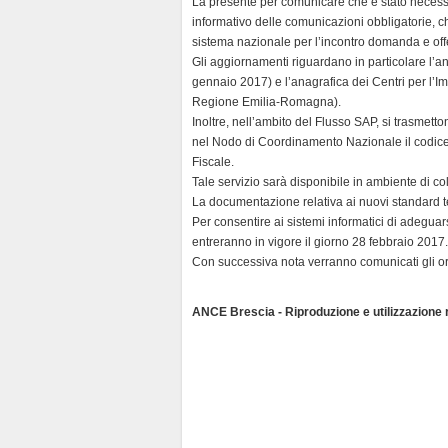
La presente per comunicare che è stato necess
d
informativo delle comunicazioni obbligatorie, 
l
sistema nazionale per l’incontro domanda e off
y
Gli aggiornamenti riguardano in particolare l’an
gennaio 2017) e l’anagrafica dei Centri per l’I
Regione Emilia-Romagna).
Inoltre, nell’ambito del Flusso SAP, si trasmetto
nel Nodo di Coordinamento Nazionale il codice d
Fiscale.
Tale servizio sarà disponibile in ambiente di co
La documentazione relativa ai nuovi standard te
Per consentire ai sistemi informatici di adeguar
entreranno in vigore il giorno 28 febbraio 2017.
Con successiva nota verranno comunicati gli ora
ANCE Brescia - Riproduzione e utilizzazione ri