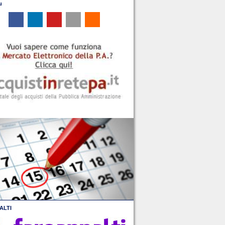
u
ALTI